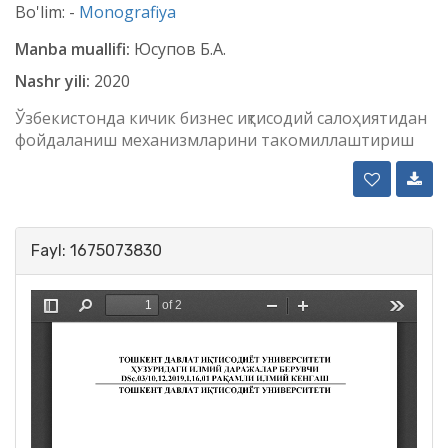
Bo'lim: -
Monografiya
Manba muallifi:
Юсупов Б.А.
Nashr yili:
2020
Ўзбекистонда кичик бизнес иқтисодий салоҳиятидан
фойдаланиш механизмларини такомиллаштириш
Fayl: 1675073830