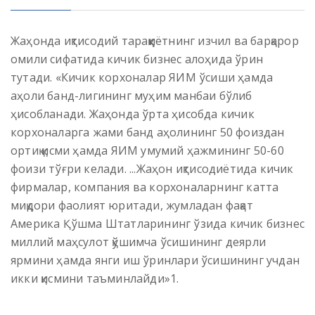
Жаҳонда иқтисодий тараққиётнинг изчил ва барқарор
омили сифатида кичик бизнес алоҳида ўрин
тутади. «Кичик корхоналар ЯИМ ўсиши ҳамда
аҳоли банд-лигининг муҳим манбаи бўлиб
ҳисобланади. Жаҳонда ўрта ҳисобда кичик
корхоналарга жами банд аҳолининг 50 фоиздан
ортиқ қисми ҳамда ЯИМ умумий ҳажмининг 50-60
фоизи тўғри келади. ...Жаҳон иқтисодиётида кичик
фирмалар, компания ва корхоналарнинг катта
миқдори фаолият юритади, жумладан фақат
Америка Қўшма Штатларининг ўзида кичик бизнес
миллий маҳсулот қўшимча ўсишининг деярли
ярмини ҳамда янги иш ўринлари ўсишининг учдан
икки қисмини таъминлайди»1.