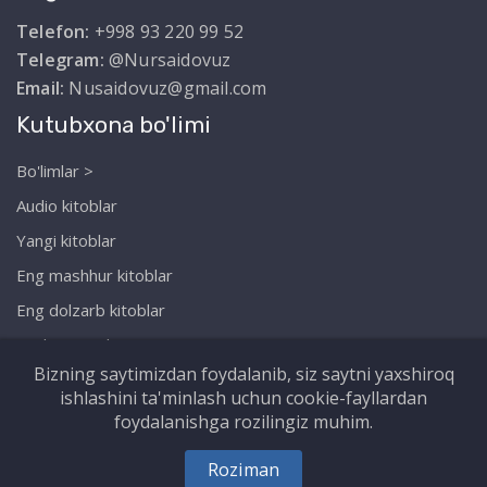
Telefon:
+998 93 220 99 52
Telegram:
@Nursaidovuz
Email:
Nusaidovuz@gmail.com
Kutubxona bo'limi
Bo'limlar >
Audio kitoblar
Yangi kitoblar
Eng mashhur kitoblar
Eng dolzarb kitoblar
Biz haqimizda
Bizning saytimizdan foydalanib, siz saytni yaxshiroq
ishlashini ta'minlash uchun cookie-fayllardan
foydalanishga rozilingiz muhim.
Copyright © Nursaidov.uz. Barcha huquqlar
Roziman
himoyalangan!