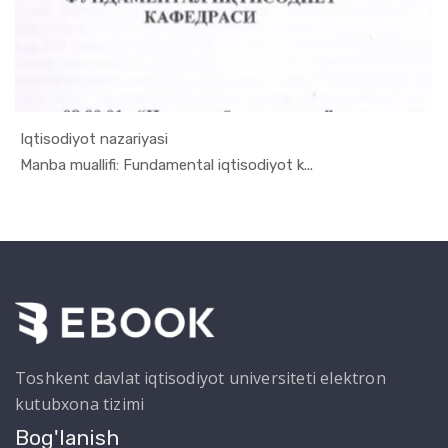
Iqtisodiyot nazariyasi
In Ilmiy t...
Manba muallifi: Fundamental iqtisodiyot k...
Toshkent davlat iqtisodiyot universiteti elektron
kutubxona tizimi
Bog'lanish