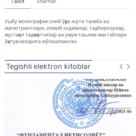
Tavsif
Sharhlar
Ушбу монография олий ўқув юрти талаба ва
магистрантлари, илмий ходимлар, тадбиркорлар,
мустақил тадқиқотчилар ва умум таълим мактаблари
ўқитувчиларига мўлжалланган.
Tegishli elektron kitoblar