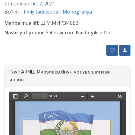
tomonidan
Oct 7, 2021
Bo'lim: -
Ilmiy tadqiqotlar,
Monografiya
Manba muallifi:
Ш.М.МИРЗИЁЕВ
Nashriyot ynomi:
Ўзбекистон
Nashr yili:
2017
Fayl: ARMШ.Мирзиёев Қонун устуворлиги ва
инсон