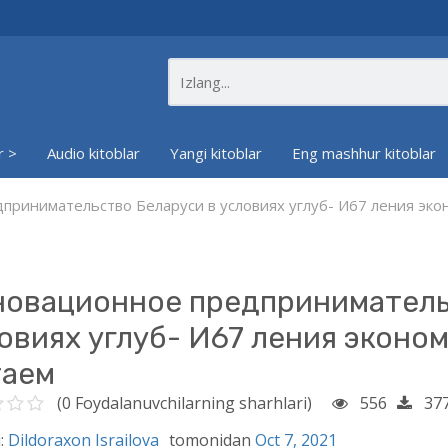
r >
Audio kitoblar
Yangi kitoblar
Eng mashhur kitoblar
ринимательство Беларуси в условиях углуб- И67 ления экон
овационное предприниматель
овиях углуб- И67 ления эконом
таем
(0 Foydalanuvchilarning sharhlari)
556
37
:
Dildoraxon Israilova
tomonidan
Oct 7, 2021