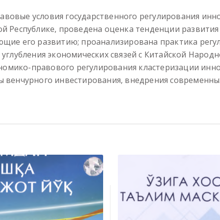
авовые условия государственного регулирования ин
ной Республике, проведена оценка тенденции развити
ующие его развитию; проанализирована практика рег
х углубления экономических связей с Китайской Народ
номико-правового регулирования кластеризации инн
мы венчурного инвестирования, внедрения современн