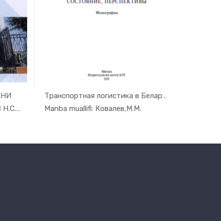
АНИ
Транспортная логистика в Беларус...
 t...
In Monogra...
Manba muallifi: К.А.ШАРИПОВ Н.С.АБДУЛЛАЕВА
Manba muallifi: Ковалев,М.М.
Manba mua