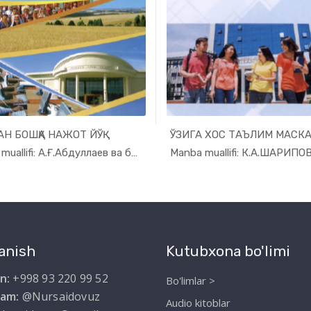
Н БОШҚА НАЖОТ ЙЎҚ
ЎЗИГА ХОС ТАЪЛИМ МАСК
In Ilmiy t...
In Ilmiy
Manba muallifi: А.Ғ.Абдуллаев ва бошқ.
anish
Kutubxona bo'limi
n:
+998 93 220 99 52
Bo'limlar >
ram:
@Nursaidovuz
Audio kitoblar