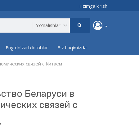
Tizimga kirish
Eng dolzarb kitoblar
Biz haqimizda
омических связей с Китаем
ство Беларуси в
ических связей с
7