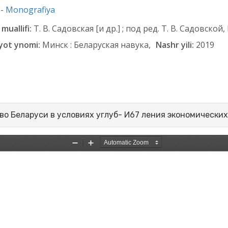
 -
Monografiya
muallifi:
Т. В. Садовская [и др.] ; под ред. Т. В. Садовской,
yot ynomi:
Минск : Беларуская навука,
Nashr yili:
2019
о Беларуси в условиях углуб- И67 ления экономических 