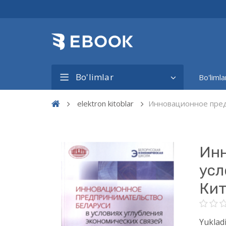
Bo'limlar
Bo'limla
elektron kitoblar
Инновационное предп
Инн
усл
Ки
Yukladi