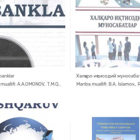
banklar
Халқаро иқтисодий муносаба
In Sanoat ...
In Sano
Manba muallifi: A.A.OMONOV, T.M.QORALIYEV