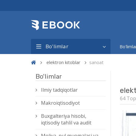
Bo'limlar
Bo'limla
elektron kitoblar
sanoat
Bo'limlar
elek
Ilmiy tadqiqotlar
64 Top
Makroiqtisodiyot
Buxgalteriya hisobi,
iqtisodiy tahlil va audit
Moliya, pul muomalasi va