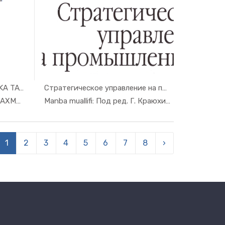
XOMASHYONI TО‘QUVCHILIKKA TAYYOR...
Стратегическое управление на про...
at ...
In Sanoat ...
Manba muallifi: A. SALIMOV, G.AXMEDJONOVA
Manba muallifi: Под ред. Г. Краюхина
1
2
3
4
5
6
7
8
›