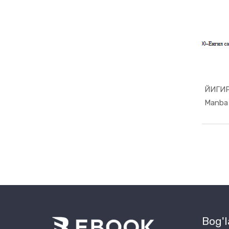
ЙИГИ
Bog'l