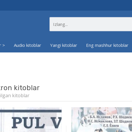
r >
Audio kitoblar
Yangi kitoblar
Eng mashhur kitoblar
tron kitoblar
ilgan kitoblar