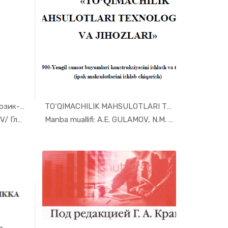
Узбеки стон Республика си озик-о...
TO‘QIMACHILIK MAHSULOTLARI TEXNO...
at ...
In Sanoat ...
Manba muallifi: Такризчилар: V/ Глушенков...
Manba muallifi: A.E. GULAMOV, N.M. ISLAMB...