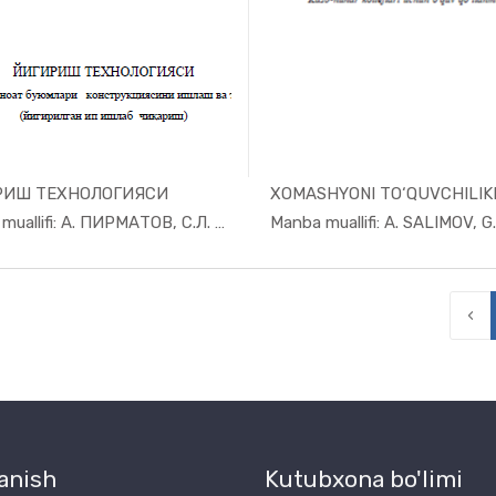
РИШ ТЕХНОЛОГИЯСИ
In Sanoat ...
In Sano
Manba muallifi: А. ПИРМАТОВ, С.Л. МАТИСМА...
‹
anish
Kutubxona bo'limi