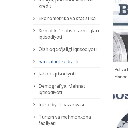
kredit
Ekonometrika va statistika
Xizmat kо‘rsatish tarmoqlari
iqtisodiyoti
Qishloq xо‘jaligi iqtisodiyoti
Sanoat iqtisodiyoti
Pul va 
Jahon iqtisodiyoti
Demografiya. Mehnat
iqtisodiyoti
Iqtisodiyot nazariyasi
Turizm va mehmonxona
faoliyati