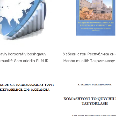
viy korporativ boshqaruv
In Sanoat ...
In Sano
Manba muallifi: Sam ariddin ELM IRZAYEV