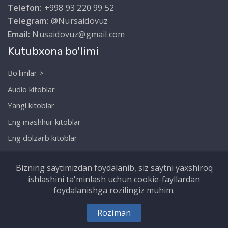
Telefon:
+998 93 220 99 52
Telegram:
@Nursaidovuz
Email:
Nusaidovuz@gmail.com
Kutubxona bo'limi
Bo'limlar >
Audio kitoblar
Yangi kitoblar
Eng mashhur kitoblar
Eng dolzarb kitoblar
Biz haqimizda
Bizning saytimizdan foydalanib, siz saytni yaxshiroq
ishlashini ta'minlash uchun cookie-fayllardan
foydalanishga rozilingiz muhim.
Copyright © Nursaidov.uz. Barcha huquqlar
Roziman
himoyalangan!