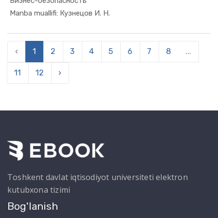
Бизнес-безопасность
In Tadbirk...
Manba muallifi: Кузнецов И. Н.
‹
1
2
3
4
5
6
7
8
...
11
12
›
Toshkent davlat iqtisodiyot universiteti elektron
kutubxona tizimi
Bog'lanish