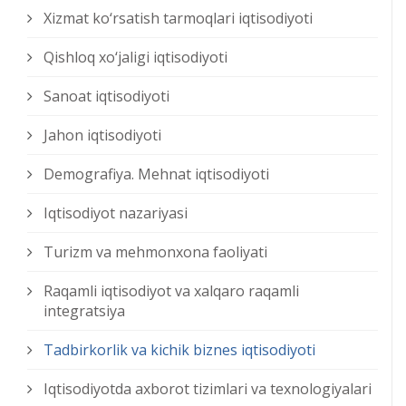
Xizmat kо‘rsatish tarmoqlari iqtisodiyoti
Qishloq xо‘jaligi iqtisodiyoti
Sanoat iqtisodiyoti
Jahon iqtisodiyoti
Demografiya. Mehnat iqtisodiyoti
Iqtisodiyot nazariyasi
Turizm va mehmonxona faoliyati
Raqamli iqtisodiyot va xalqaro raqamli
integratsiya
Tadbirkorlik va kichik biznes iqtisodiyoti
Iqtisodiyotda axborot tizimlari va texnologiyalari