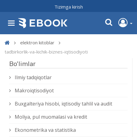
Tizimga kirish
elektron kitoblar
tadbirkorlik-va-kichik-biznes-iqtisodiyoti
Bo'limlar
Ilmiy tadqiqotlar
Makroiqtisodiyot
Buxgalteriya hisobi, iqtisodiy tahlil va audit
Moliya, pul muomalasi va kredit
Ekonometrika va statistika