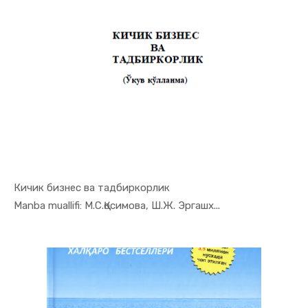
Кичик бизнес ва тадбиркорлик
In Tadbirk...
Manba muallifi: М.С.Қосимова, Ш.Ж. Эргашх...