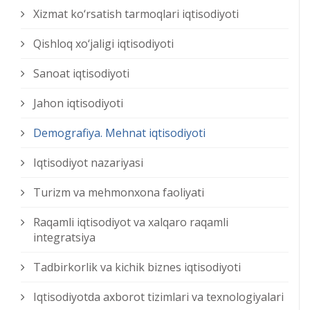
Xizmat kо‘rsatish tarmoqlari iqtisodiyoti
Qishloq xо‘jaligi iqtisodiyoti
Sanoat iqtisodiyoti
Jahon iqtisodiyoti
Demografiya. Mehnat iqtisodiyoti
Iqtisodiyot nazariyasi
Turizm va mehmonxona faoliyati
Raqamli iqtisodiyot va xalqaro raqamli
integratsiya
Tadbirkorlik va kichik biznes iqtisodiyoti
Iqtisodiyotda axborot tizimlari va texnologiyalari