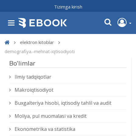
Tizimga kirish
elektron kitoblar
demografiya.-mehnat-iqtisodiyoti
Bo'limlar
Ilmiy tadqiqotlar
Makroiqtisodiyot
Buxgalteriya hisobi, iqtisodiy tahlil va audit
Moliya, pul muomalasi va kredit
Ekonometrika va statistika