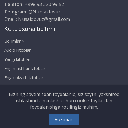
Telefon:
+998 93 220 99 52
Telegram:
@Nursaidovuz
Email:
Nusaidovuz@gmail.com
Kutubxona bo'limi
Bo'limlar >
Audio kitoblar
Yangi kitoblar
Eng mashhur kitoblar
Eng dolzarb kitoblar
Biz haqimizda
Bizning saytimizdan foydalanib, siz saytni yaxshiroq
ishlashini ta'minlash uchun cookie-fayllardan
foydalanishga rozilingiz muhim.
Copyright © Nursaidov.uz. Barcha huquqlar
Roziman
himoyalangan!