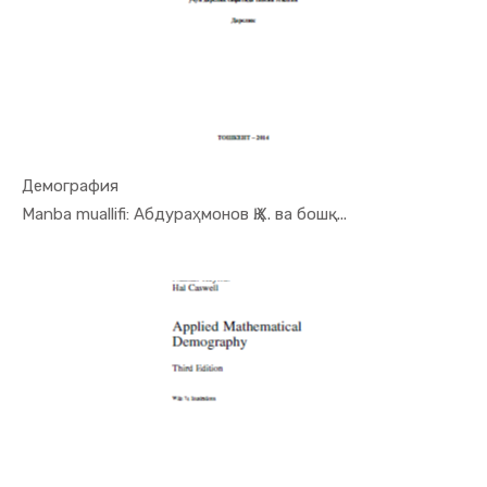
Демография
In Demogra...
Manba muallifi: Абдураҳмонов Қ.Х. ва бошқ...