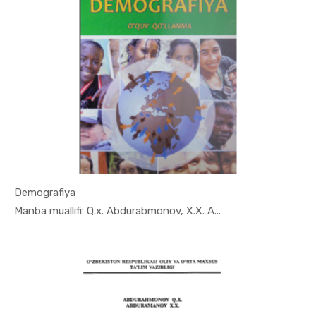
Demografiya
In Demogra...
Manba muallifi: Q.x. Abdurabmonov, X.X. A...