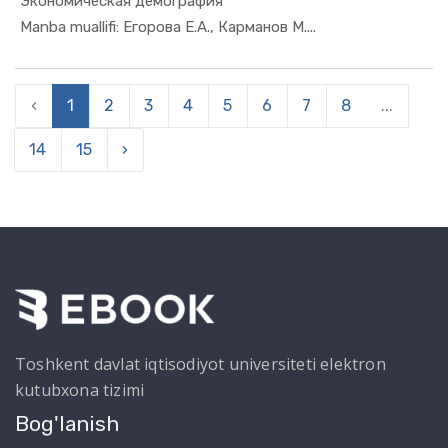
Экономическая демография
In Demogra...
Manba muallifi: Егорова Е.А., Карманов М....
‹
1
2
3
4
5
6
7
8
...
14
15
›
Toshkent davlat iqtisodiyot universiteti elektron
kutubxona tizimi
Bog'lanish