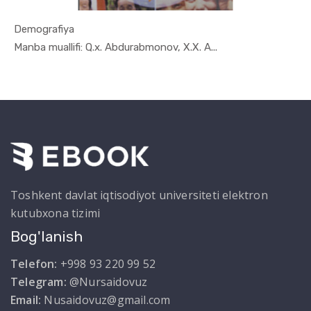
Demografiya
In Demogra...
Manba muallifi: Q.x. Abdurabmonov, X.X. A...
Toshkent davlat iqtisodiyot universiteti elektron
kutubxona tizimi
Bog'lanish
Telefon:
+998 93 220 99 52
Telegram:
@Nursaidovuz
Email:
Nusaidovuz@gmail.com