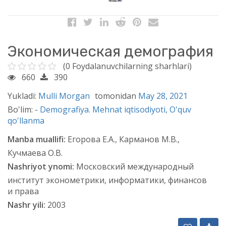
Экономическая демография
(0 Foydalanuvchilarning sharhlari)
660
390
Yukladi:
Mulli Morgan
tomonidan
May 28, 2021
Bo'lim: -
Demografiya. Mehnat iqtisodiyoti,
O'quv
qo'llanma
Manba muallifi:
Егорова Е.А., Карманов М.В.,
Кучмаева О.В.
Nashriyot ynomi:
Московский международный
институт эконометрики, информатики, финансов
и права
Nashr yili:
2003