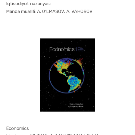
Iqtisodiyot nazariyasi
In Iqtisod...
Manba muallifi: A. 0‘LMASOV, A. VAHOBOV
Economics