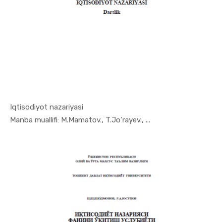
Iqtisodiyot nazariyasi
In Iqtisod...
Manba muallifi: М.Mamatov., T.Jo‘rayev., ...