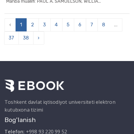
In Iqtisod...
Manba muallifi: PAUL A. SAMUELSON, WILLIA...
‹
1
2
3
4
5
6
7
8
...
37
38
›
Toshkent davlat iqtisodiyot universiteti elektron
kutubxona tizimi
Bog'lanish
Telefon:
+998 93 220 99 52