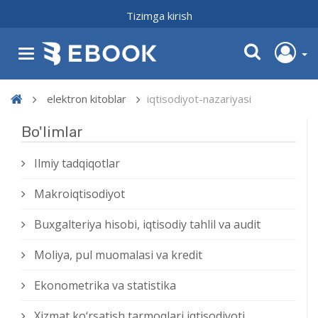
Tizimga kirish
elektron kitoblar
iqtisodiyot-nazariyasi
Bo'limlar
Ilmiy tadqiqotlar
Makroiqtisodiyot
Buxgalteriya hisobi, iqtisodiy tahlil va audit
Moliya, pul muomalasi va kredit
Ekonometrika va statistika
Xizmat kо‘rsatish tarmoqlari iqtisodiyoti