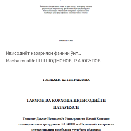
Иқтисодиёт назарияси фанини ўқит...
In Iqtisod...
Manba muallifi: Ш.Ш.ШОДМОНОВ, Р.А.ЮСУПОВ