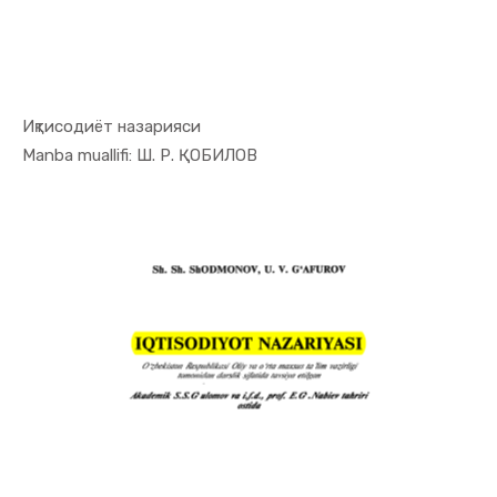
Иқтисодиёт назарияси
In Iqtisod...
Manba muallifi: Ш. Р. ҚОБИЛОВ