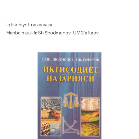
Iqtisodiyot nazariyasi
In Iqtisod...
Manba muallifi: Sh.Shodmonov, U.V.G'afurov