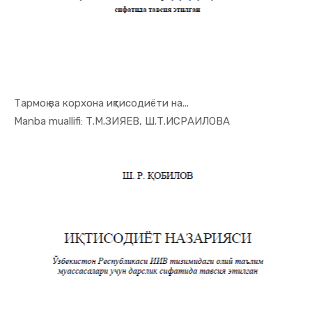
Тармоқ ва корхона иқтисодиёти на...
In Iqtisod...
Manba muallifi: Т.М.ЗИЯЕВ, Ш.Т.ИСРАИЛОВА