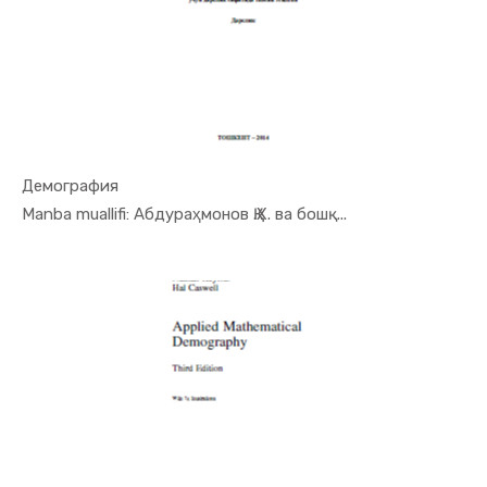
Демография
In Demogra...
Manba muallifi: Абдураҳмонов Қ.Х. ва бошқ...