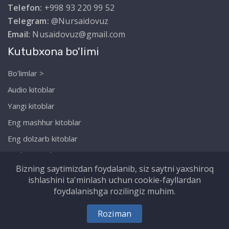
Telefon:
+998 93 220 99 52
Telegram:
@Nursaidovuz
Email:
Nusaidovuz@gmail.com
Kutubxona bo'limi
Bo'limlar >
Audio kitoblar
Yangi kitoblar
Eng mashhur kitoblar
Eng dolzarb kitoblar
Biz haqimizda
Bizning saytimizdan foydalanib, siz saytni yaxshiroq
ishlashini ta'minlash uchun cookie-fayllardan
foydalanishga rozilingiz muhim.
Copyright © Nursaidov.uz. Barcha huquqlar
Roziman
himoyalangan!