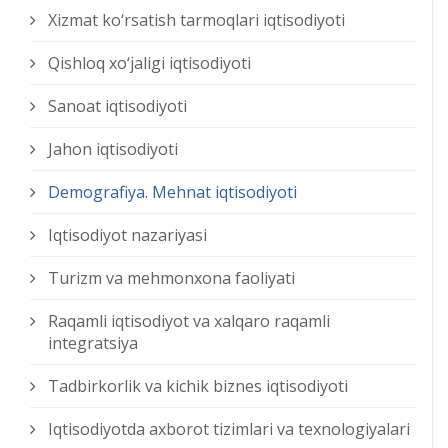
Xizmat kо‘rsatish tarmoqlari iqtisodiyoti
Qishloq xо‘jaligi iqtisodiyoti
Sanoat iqtisodiyoti
Jahon iqtisodiyoti
Demografiya. Mehnat iqtisodiyoti
Iqtisodiyot nazariyasi
Turizm va mehmonxona faoliyati
Raqamli iqtisodiyot va xalqaro raqamli
integratsiya
Tadbirkorlik va kichik biznes iqtisodiyoti
Iqtisodiyotda axborot tizimlari va texnologiyalari