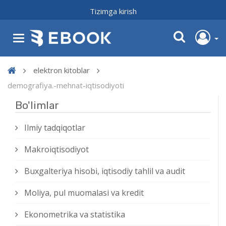
Tizimga kirish
elektron kitoblar
demografiya.-mehnat-iqtisodiyoti
Bo'limlar
Ilmiy tadqiqotlar
Makroiqtisodiyot
Buxgalteriya hisobi, iqtisodiy tahlil va audit
Moliya, pul muomalasi va kredit
Ekonometrika va statistika