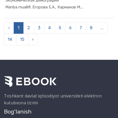
Экономическая демография
In Demogra...
Manba muallifi: Егорова Е.А., Карманов М....
‹
1
2
3
4
5
6
7
8
...
14
15
›
Toshkent davlat iqtisodiyot universiteti elektron
kutubxona tizimi
Bog'lanish