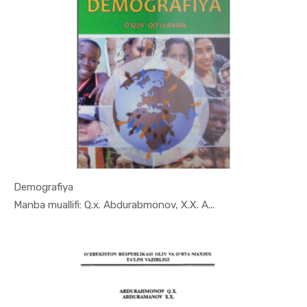
Demografiya
In Demogra...
Manba muallifi: Q.x. Abdurabmonov, X.X. A...