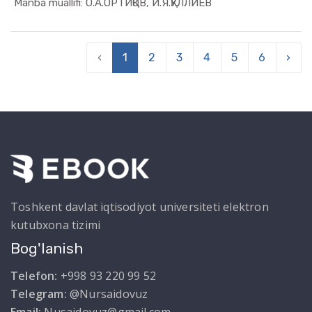
In Xizmat ...
Manba muallifi: О.А.ОРТИҚОВ, И.Я.ҚУЛЛИЕВ
‹
1
2
3
4
5
6
›
Toshkent davlat iqtisodiyot universiteti elektron
kutubxona tizimi
Bog'lanish
Telefon:
+998 93 220 99 52
Telegram:
@Nursaidovuz