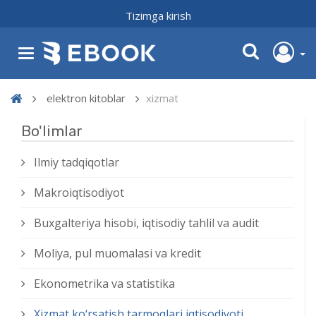
Tizimga kirish
elektron kitoblar
xizmat
Bo'limlar
Ilmiy tadqiqotlar
Makroiqtisodiyot
Buxgalteriya hisobi, iqtisodiy tahlil va audit
Moliya, pul muomalasi va kredit
Ekonometrika va statistika
Xizmat kо‘rsatish tarmoqlari iqtisodiyoti