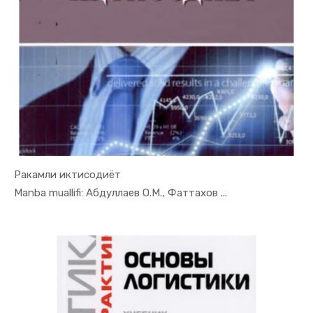
Ракамли иктисодиёт
In Xizmat ...
Manba muallifi: Абдуллаев О.М., Фаттахов ...