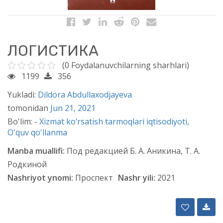
ЛОГИСТИКА
(0 Foydalanuvchilarning sharhlari)
1199
356
Yukladi:
Dildora Abdullaxodjayeva
tomonidan
Jun 21, 2021
Bo'lim: -
Xizmat kо‘rsatish tarmoqlari iqtisodiyoti,
O'quv qo'llanma
Manba muallifi:
Под редакцией Б. А. Аникина, Т. А.
Родкиной
Nashriyot ynomi:
Проспект
Nashr yili:
2021