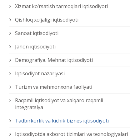
Xizmat kо‘rsatish tarmoqlari iqtisodiyoti
Qishloq xо‘jaligi iqtisodiyoti
Sanoat iqtisodiyoti
Jahon iqtisodiyoti
Demografiya. Mehnat iqtisodiyoti
Iqtisodiyot nazariyasi
Turizm va mehmonxona faoliyati
Raqamli iqtisodiyot va xalqaro raqamli
integratsiya
Tadbirkorlik va kichik biznes iqtisodiyoti
Iqtisodiyotda axborot tizimlari va texnologiyalari