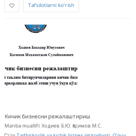
Tafsilotlarni ko'rish
Кичик бизнесни режалаштириш
Manba muallifi: Ходиев Б.Ю. Қосимов М.С.
In
Tadbirkorlik va kichik biznes iqtisodiyoti
,
O'quv