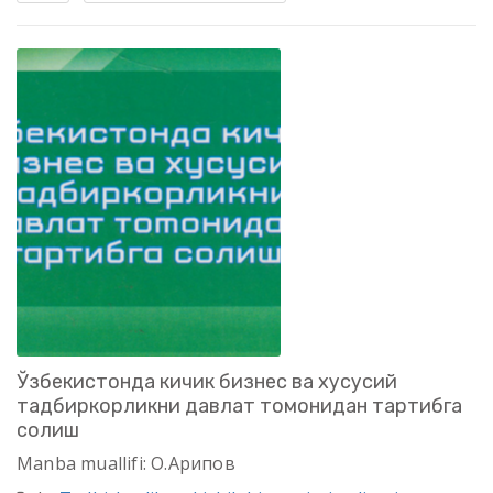
Ўзбекистонда кичик бизнес ва хусусий
тадбиркорликни давлат томонидан тартибга
солиш
Manba muallifi: О.Арипов