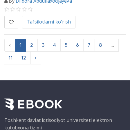
By
Dildora Abdullaxodjayeva
Tafsilotlarni ko'rish
‹
1
2
3
4
5
6
7
8
...
11
12
›
Toshkent davlat iqtisodiyot universiteti elektron
kutubxona tizimi