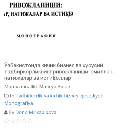
Ўзбекистонда кичик бизнес ва хусусий
тадбиркорликнинг ривожланиши: омиллар,
натижалар ва истиқболлар
Manba muallifi: Мансур Эшов
In
Tadbirkorlik va kichik biznes iqtisodiyoti
,
Monografiya
By
Dono Mirxabibova