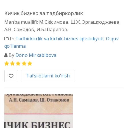
Кичик бизнес ва тадбиркорлик
Manba muallifi: М.С.Қосимова, Ш.Ж. Эргашходжаева,
А.Н. Самадов, И.Б.Шарипов.
In
Tadbirkorlik va kichik biznes iqtisodiyoti
,
O'quv
qo'llanma
By
Dono Mirxabibova
Tafsilotlarni ko'rish