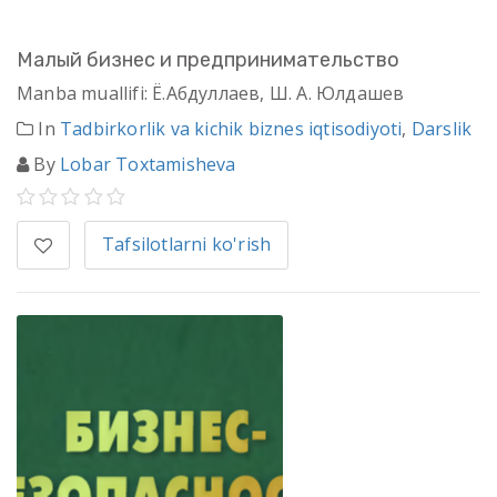
Малый бизнес и предпринимательство
Manba muallifi: Ё.Абдуллаев, Ш. А. Юлдашев
In
Tadbirkorlik va kichik biznes iqtisodiyoti
,
Darslik
By
Lobar Toxtamisheva
Tafsilotlarni ko'rish