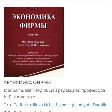
ЭКОНОМИКА ФИРМЫ
Manba muallifi: Под общей редакцией профессора
Н. П. Иващенко
In
Tadbirkorlik va kichik biznes iqtisodiyoti
,
Darslik