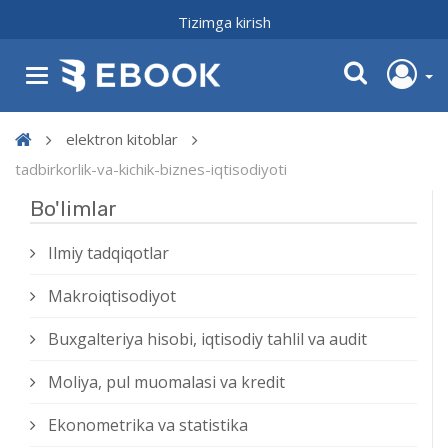
Tizimga kirish
elektron kitoblar
tadbirkorlik-va-kichik-biznes-iqtisodiyoti
Bo'limlar
Ilmiy tadqiqotlar
Makroiqtisodiyot
Buxgalteriya hisobi, iqtisodiy tahlil va audit
Moliya, pul muomalasi va kredit
Ekonometrika va statistika