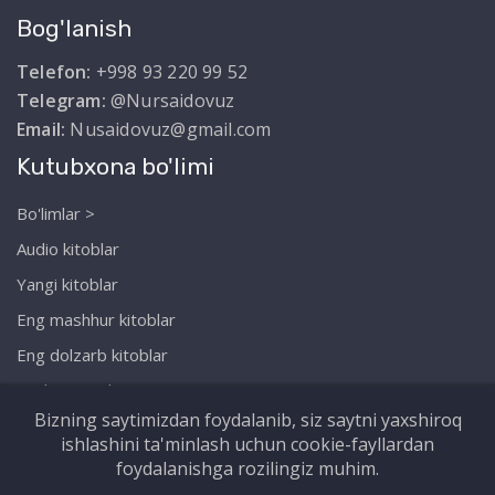
Bog'lanish
Telefon:
+998 93 220 99 52
Telegram:
@Nursaidovuz
Email:
Nusaidovuz@gmail.com
Kutubxona bo'limi
Bo'limlar >
Audio kitoblar
Yangi kitoblar
Eng mashhur kitoblar
Eng dolzarb kitoblar
Biz haqimizda
Bizning saytimizdan foydalanib, siz saytni yaxshiroq
ishlashini ta'minlash uchun cookie-fayllardan
foydalanishga rozilingiz muhim.