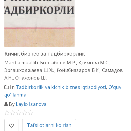
Кичик бизнес ва тадбиркорлик
Manba muallifi: Болтабоев М.Р., Қосимова М.С.,
Эргашходжаева Ш.Ж., Ғойибназаров Б.К., Самадов
А.Н., Отажонов Ш.
In
Tadbirkorlik va kichik biznes iqtisodiyoti
,
O'quv
qo'llanma
By
Laylo Isanova
Tafsilotlarni ko'rish