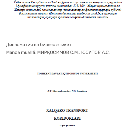
Дипломатия ва бизнес этикет
In Jahon i...
Manba muallifi: МИРҚОСИМОВ С.М., ЮСУПОВ А.С.