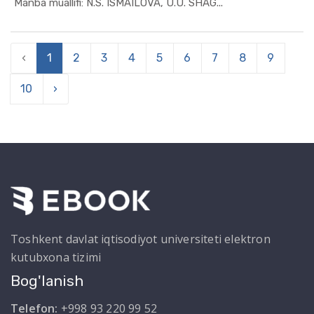
In Jahon i...
Manba muallifi: N.S. ISMAILOVA, U.U. SHAG...
‹
1
2
3
4
5
6
7
8
9
10
›
Toshkent davlat iqtisodiyot universiteti elektron
kutubxona tizimi
Bog'lanish
Telefon:
+998 93 220 99 52