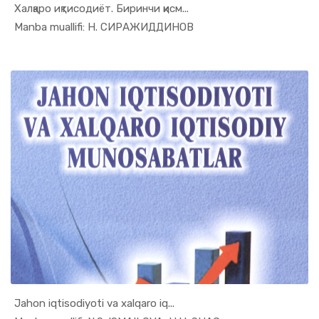
Халқаро иқтисодиёт. Биринчи қисм...
In Jahon i...
Manba muallifi: Н. СИРАЖИДДИНОВ
Jahon iqtisodiyoti va xalqaro iq...