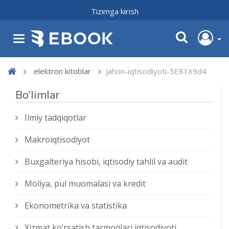
Tizimga kirish
elektron kitoblar
jahon-iqtisodiyoti-5E81X9d4
Bo'limlar
Ilmiy tadqiqotlar
Makroiqtisodiyot
Buxgalteriya hisobi, iqtisodiy tahlil va audit
Moliya, pul muomalasi va kredit
Ekonometrika va statistika
Xizmat kо‘rsatish tarmoqlari iqtisodiyoti