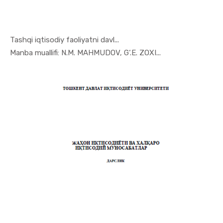
Tashqi iqtisodiy faoliyatni davl...
In Jahon i...
Manba muallifi: N.M. MAHMUDOV, G‘.E. ZOXI...