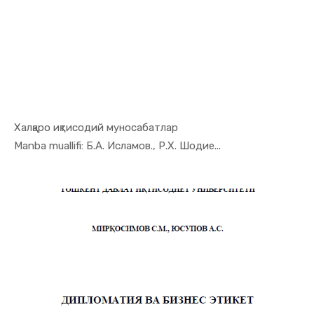
Халқаро иқтисодий муносабатлар
In Jahon i...
Manba muallifi: Б.А. Исламов., Р.Х. Шодие...