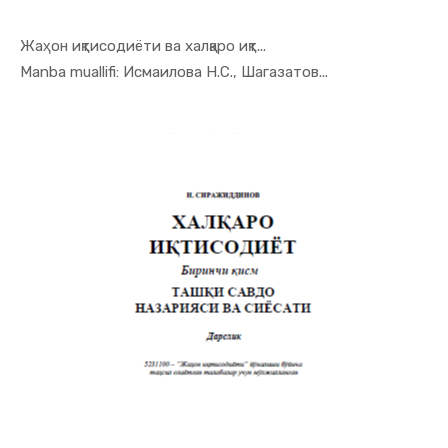
Жаҳон иқтисодиёти ва халқаро иқт...
In Jahon i...
Manba muallifi: Исмаилова Н.С., Шагазатов...