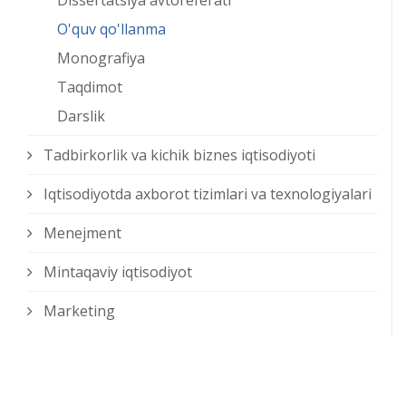
Dissertatsiya avtoreferati
O'quv qo'llanma
Monografiya
Taqdimot
Darslik
Tadbirkorlik va kichik biznes iqtisodiyoti
Iqtisodiyotda axborot tizimlari va texnologiyalari
Menejment
Mintaqaviy iqtisodiyot
Marketing