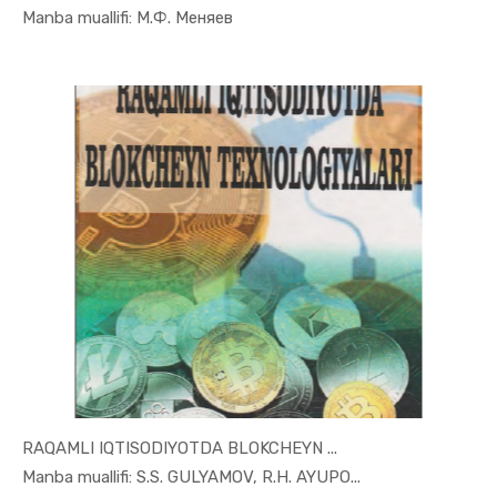
In Raqamli...
Manba muallifi: М.Ф. Меняев
RAQAMLI IQTISODIYOTDA BLOKCHEYN ...
In Raqamli...
Manba muallifi: S.S. GULYAMOV, R.H. AYUPO...