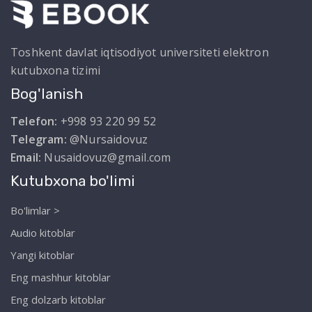
Toshkent davlat iqtisodiyot universiteti elektron
kutubxona tizimi
Bog'lanish
Telefon:
+998 93 220 99 52
Telegram:
@Nursaidovuz
Email:
Nusaidovuz@gmail.com
Kutubxona bo'limi
Bo'limlar >
Audio kitoblar
Yangi kitoblar
Eng mashhur kitoblar
Eng dolzarb kitoblar