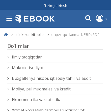
Tizimga kirish
elektron kitoblar
o-quv-qo-llanma-NEBPc5D2
Bo'limlar
Ilmiy tadqiqotlar
Makroiqtisodiyot
Buxgalteriya hisobi, iqtisodiy tahlil va audit
Moliya, pul muomalasi va kredit
Ekonometrika va statistika
Xizmat kо‘rsatish tarmoqlari iqtisodiyoti