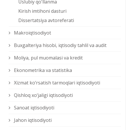
Uslubiy qo'llanma
Kirish imtihoni dasturi
Dissertatsiya avtoreferati
Makroiqtisodiyot
Buxgalteriya hisobi, iqtisodiy tahlil va audit
Moliya, pul muomalasi va kredit
Ekonometrika va statistika
Xizmat kо‘rsatish tarmoqlari iqtisodiyoti
Qishloq xо‘jaligi iqtisodiyoti
Sanoat iqtisodiyoti
Jahon iqtisodiyoti