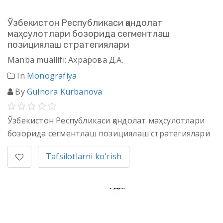
Ўзбекистон Республикаси қандолат
маҳсулотлари бозорида сегментлаш
позициялаш стратегиялари
Manba muallifi: Ахрарова Д.А.
In
Monografiya
By
Gulnora Kurbanova
Ўзбекистон Республикаси қандолат маҳсулотлари
бозорида сегментлаш позициялаш стратегиялари
Tafsilotlarni ko'rish