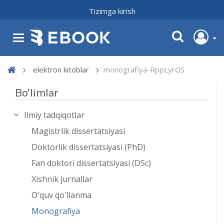
Tizimga kirish
elektron kitoblar
monografiya-RppLyrGS
Bo'limlar
Ilmiy tadqiqotlar
Magistrlik dissertatsiyasi
Doktorlik dissertatsiyasi (PhD)
Fan doktori dissertatsiyasi (DSc)
Xishnik jurnallar
O'quv qo'llanma
Monografiya