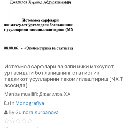
Истеъмол сарфлари ва ялпи ички махсулот
уртасидаги ботланишнинг статистик
тадкикот усулларини такомиллаштириш (МХ.Т
асосида)
Manba muallifi: Джалилов Х.А.
In
Monografiya
By
Gulnora Kurbanova