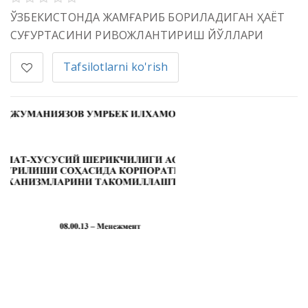
ЎЗБEКИСТOНДA ЖАМҒАРИБ БOРИЛAДИГAН ҲАЁТ
СУҒУРТАСИНИ РИВOЖЛAНТИРИШ ЙЎЛЛAРИ
Tafsilotlarni ko'rish