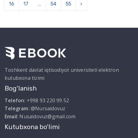
16
17
...
54
55
›
Toshkent davlat iqtisodiyot universiteti elektron
kutubxona tizimi
Bog'lanish
Telefon:
+998 93 220 99 52
Telegram:
@Nursaidovuz
Email:
Nusaidovuz@gmail.com
Kutubxona bo'limi