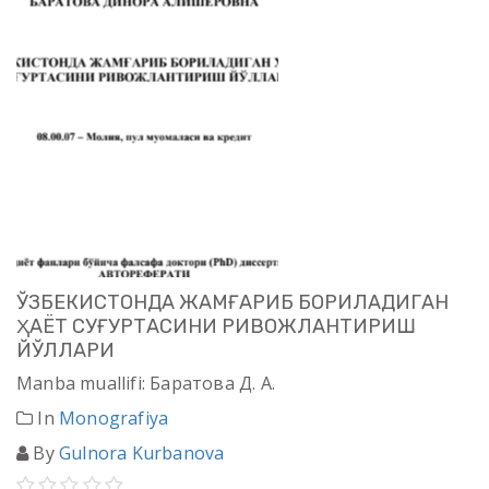
ЎЗБEКИСТOНДA ЖАМҒАРИБ БOРИЛAДИГAН
ҲАЁТ СУҒУРТАСИНИ РИВOЖЛAНТИРИШ
ЙЎЛЛAРИ
Manba muallifi: Баратова Д. А.
In
Monografiya
By
Gulnora Kurbanova