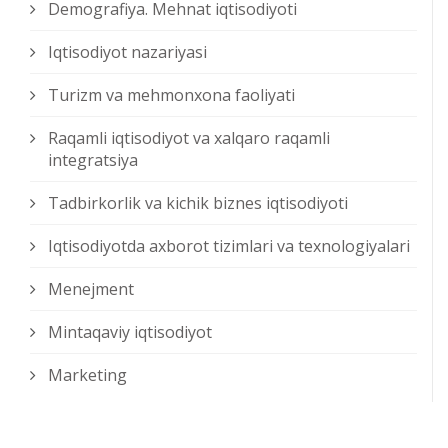
Demografiya. Mehnat iqtisodiyoti
Iqtisodiyot nazariyasi
Turizm va mehmonxona faoliyati
Raqamli iqtisodiyot va xalqaro raqamli
integratsiya
Tadbirkorlik va kichik biznes iqtisodiyoti
Iqtisodiyotda axborot tizimlari va texnologiyalari
Menejment
Mintaqaviy iqtisodiyot
Marketing