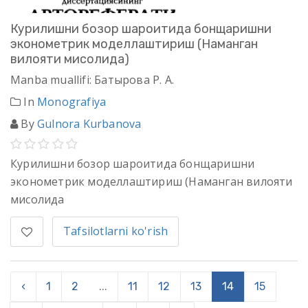
Курилишни бозор шароитида бонщаришни
эконометрик моделлаштириш (Наманган
вилояти мисолида)
Manba muallifi: Батырова Р. А.
In
Monografiya
By
Gulnora Kurbanova
Курилишни бозор шароитида бонщаришни
эконометрик моделлаштириш (Наманган вилояти
мисолида
Tafsilotlarni ko'rish
‹
1
2
...
11
12
13
14
15