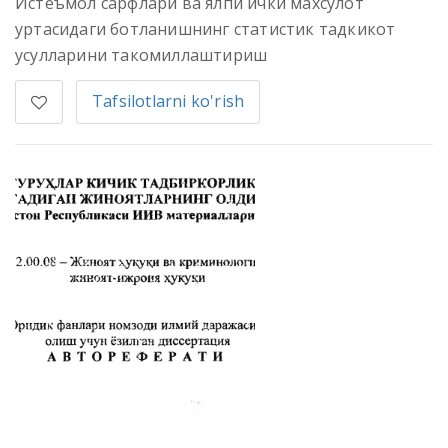
Истеъмол сарфлари ва ялпи ички махсулот
уртасидаги ботланишнинг статистик тадкикот
усулларини такомиллаштириш
Tafsilotlarni ko'rish