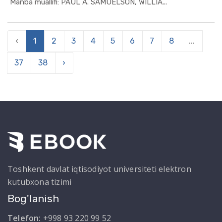
In Iqtisod...
Manba muallifi: PAUL A. SAMUELSON, WILLIA...
‹
1
2
3
4
5
6
7
8
...
37
38
›
Toshkent davlat iqtisodiyot universiteti elektron
kutubxona tizimi
Bog'lanish
Telefon:
+998 93 220 99 52