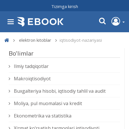
Tizimga kirish
elektron kitoblar
iqtisodiyot-nazariyasi
Bo'limlar
Ilmiy tadqiqotlar
Makroiqtisodiyot
Buxgalteriya hisobi, iqtisodiy tahlil va audit
Moliya, pul muomalasi va kredit
Ekonometrika va statistika
Xizmat kо‘rsatish tarmoqlari iqtisodiyoti