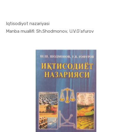
Iqtisodiyot nazariyasi
In Iqtisod...
Manba muallifi: Sh.Shodmonov, U.V.G'afurov