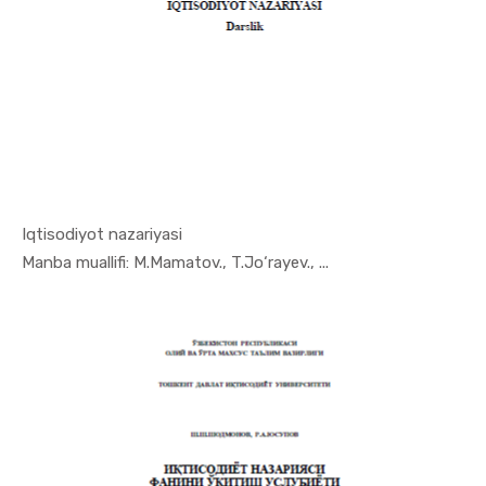
Iqtisodiyot nazariyasi
In Iqtisod...
Manba muallifi: М.Mamatov., T.Jo‘rayev., ...