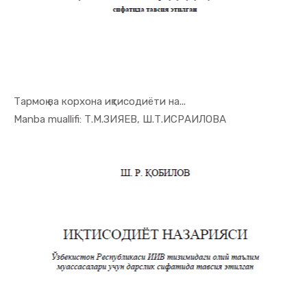
Тармоқ ва корхона иқтисодиёти на...
In Iqtisod...
Manba muallifi: Т.М.ЗИЯЕВ, Ш.Т.ИСРАИЛОВА