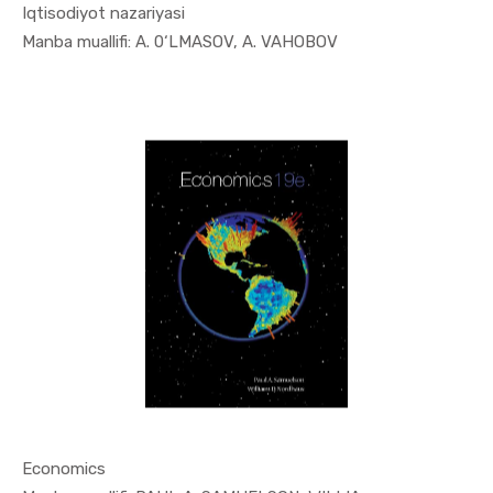
Iqtisodiyot nazariyasi
In Iqtisod...
Manba muallifi: A. 0‘LMASOV, A. VAHOBOV
Economics