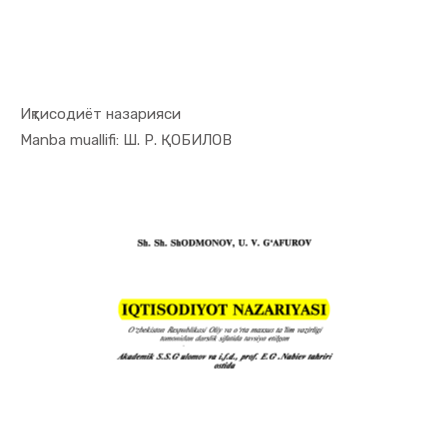
Иқтисодиёт назарияси
In Iqtisod...
Manba muallifi: Ш. Р. ҚОБИЛОВ