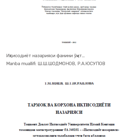
Иқтисодиёт назарияси фанини ўқит...
In Iqtisod...
Manba muallifi: Ш.Ш.ШОДМОНОВ, Р.А.ЮСУПОВ