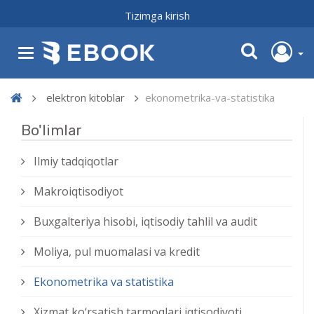
Tizimga kirish
elektron kitoblar
ekonometrika-va-statistika
Bo'limlar
Ilmiy tadqiqotlar
Makroiqtisodiyot
Buxgalteriya hisobi, iqtisodiy tahlil va audit
Moliya, pul muomalasi va kredit
Ekonometrika va statistika
Xizmat kо‘rsatish tarmoqlari iqtisodiyoti