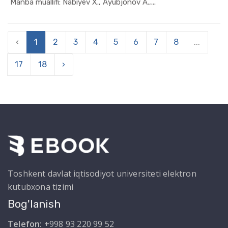
In Ekonome...
Manba muallifi: Nabiyev X., Ayubjonov A.,...
‹
1
2
3
4
5
6
7
8
...
17
18
›
Toshkent davlat iqtisodiyot universiteti elektron
kutubxona tizimi
Bog'lanish
Telefon:
+998 93 220 99 52