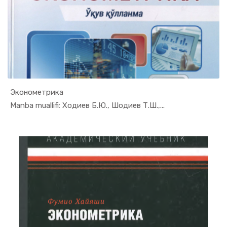
Эконометрика
In Ekonome...
Manba muallifi: Ходиев Б.Ю., Шодиев Т.Ш.,...