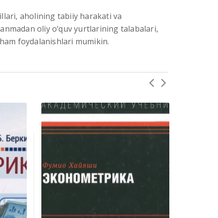
llari, aholining tabiiy harakati va
lanmadan oliy o‘quv yurtlarining talabalari,
ri ham foydalanishlari mumikin.