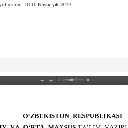
yot ynomi:
TDIU
Nashr yili:
2019