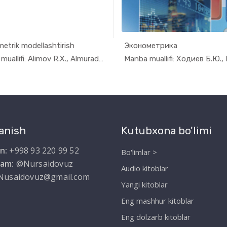
etrik modellashtirish
Эконометрика
In Ekonome...
In Eko
Manba muallifi: Alimov R.X., Almuradov A....
anish
Kutubxona bo'limi
n:
+998 93 220 99 52
Bo'limlar >
ram:
@Nursaidovuz
Audio kitoblar
Nusaidovuz@gmail.com
Yangi kitoblar
Eng mashhur kitoblar
Eng dolzarb kitoblar