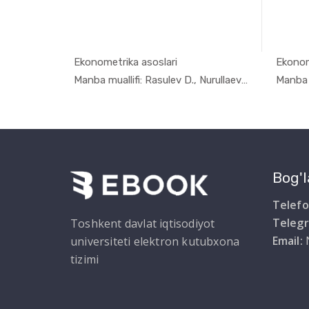
Ekonometrika asoslari
Ekonom
konome...
In Ekonome...
Manba muallifi: Akbarova Z. Umarova M.A.,...
Manba muallifi: Rasulev D., Nurullaeva Sh...
Bog'l
Telefo
Teleg
Toshkent davlat iqtisodiyot
Email:
universiteti elektron kutubxona
tizimi