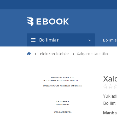
Bo'limlar
Bo'limla
elektron kitoblar
Xalqaro statistika
Xalq
Yukladi
Bo'lim:
Manba 