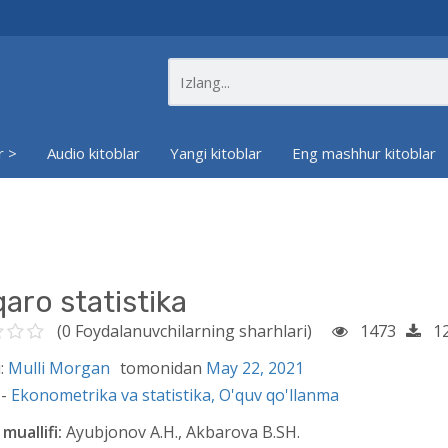
r >
Audio kitoblar
Yangi kitoblar
Eng mashhur kitoblar
aro statistika
(0 Foydalanuvchilarning sharhlari)
1473
12
:
Mulli Morgan
tomonidan
May 22, 2021
 -
Ekonometrika va statistika,
O'quv qo'llanma
muallifi:
Ayubjonov A.H., Akbarova B.SH.