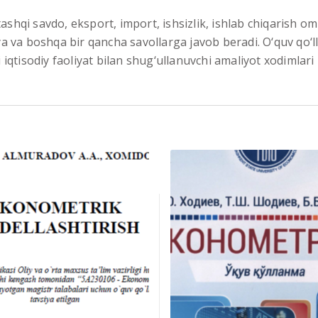
shqi savdo, eksport, import, ishsizlik, ishlab chiqarish omi
iya va boshqa bir qancha savollarga javob beradi. O‘quv qo‘l
qi iqtisodiy faoliyat bilan shug‘ullanuvchi amaliyot xodimla