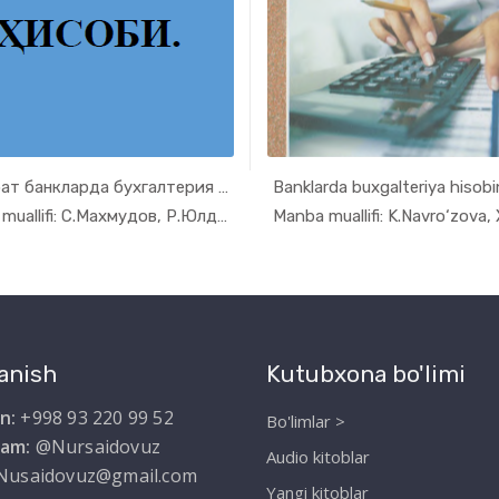
Тижорат банкларда бухгалтерия ҳи...
Banklarda buxgalteriya hisobin
In Buxgalt...
In Buxg
Manba muallifi: С.Махмудов, Р.Юлдашев.
anish
Kutubxona bo'limi
n:
+998 93 220 99 52
Bo'limlar >
ram:
@Nursaidovuz
Audio kitoblar
Nusaidovuz@gmail.com
Yangi kitoblar