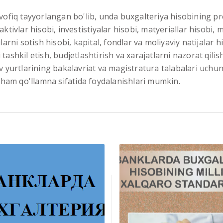
uvofiq tayyorlangan bo'lib, unda buxgalteriya hisobining pre
aktivlar hisobi, investistiyalar hisobi, matyeriallar hisobi,
larni sotish hisobi, kapital, fondlar va moliyaviy natijalar h
tashkil etish, budjetlashtirish va xarajatlarni nazorat qili
uv yurtlarining bakalavriat va magistratura talabalari uchun
ri ham qo'llamna sifatida foydalanishlari mumkin.