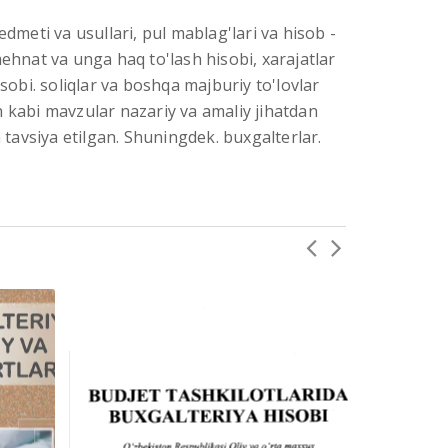
dmeti va usullari, pul mablag'lari va hisob -
 mehnat va unga haq to'lash hisobi, xarajatlar
isobi. soliqlar va boshqa majburiy to'lovlar
sh kabi mavzular nazariy va amaliy jihatdan
 tavsiya etilgan. Shuningdek. buxgalterlar.