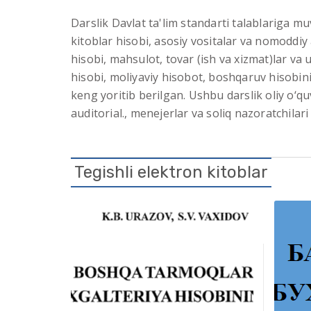
Darslik Davlat ta'lim standarti talablariga m
kitoblar hisobi, asosiy vositalar va nomoddiy 
hisobi, mahsulot, tovar (ish va xizmat)lar va u
hisobi, moliyaviy hisobot, boshqaruv hisobini 
keng yoritib berilgan. Ushbu darslik oliy o‘q
auditorial., menejerlar va soliq nazoratchila
Tegishli elektron kitoblar