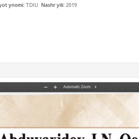
yot ynomi:
TDIU
Nashr yili:
2019