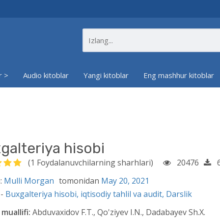
r >
Audio kitoblar
Yangi kitoblar
Eng mashhur kitoblar
galteriya hisobi
(1 Foydalanuvchilarning sharhlari)
20476
6
:
Mulli Morgan
tomonidan
May 20, 2021
 -
Buxgalteriya hisobi, iqtisodiy tahlil va audit,
Darslik
muallifi:
Abduvaxidov F.T., Qo'ziyev I.N., Dadabayev Sh.X.