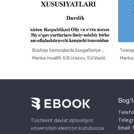
rot ...
Boshqa tarmoqlarda buxgalteriya ...
uxgalt...
In Buxgalt...
Manba muallifi: A.A.Karimov va boshqalar
Manba muallifi: K.B.Urazov, S.V.Vaxidov
Bog'l
Telefo
Teleg
Toshkent davlat iqtisodiyot
Email:
universiteti elektron kutubxona