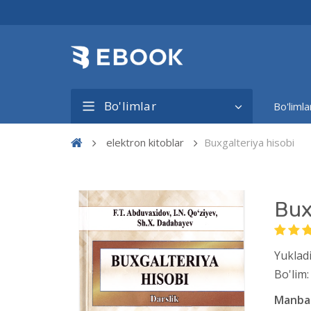
Bo'limlar
Bo'limla
elektron kitoblar
Buxgalteriya hisobi
Bux
Yukladi
Bo'lim:
Manba 