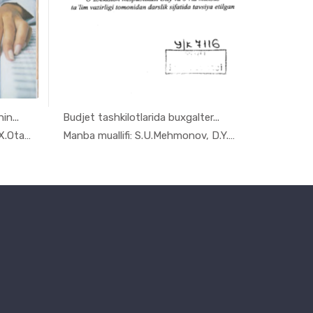
in...
Budjet tashkilotlarida buxgalter...
Buxgalter
alt...
In Buxgalt...
Manba muallifi: K.Navro‘zova, X.Otamurodo...
Manba muallifi: S.U.Mehmonov, D.Y.Ubaydul...
Manba mua