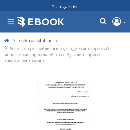
Tizimga kirish
elektron kitoblar
Ўзбекистон республикаси иқтисодиётига хорижий
инвестицияларни жалб этиш йўналишларини
такомиллаштириш .