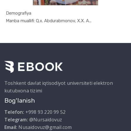
Demografiya
In Demogra...
Manba muallifi: Q.x. Abdurabmonov, X.X. A...
Toshkent davlat iqtisodiyot universiteti elektron
kutubxona tizimi
Bog'lanish
Telefon:
+998 93 220 99 52
Telegram:
@Nursaidovuz
Email:
Nusaidovuz@gmail.com