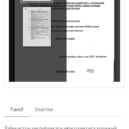
Tavsif
Sharhlar
Ўзбекистон республикаси иқтисодиётига хорижий