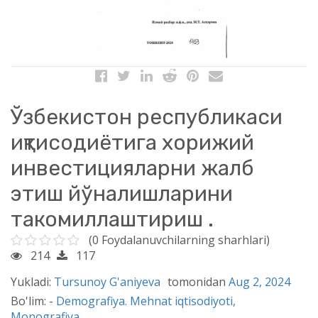
Ўзбекистон республикаси
иқтисодиётига хорижий
инвестицияларни жалб
этиш йўналишларини
такомиллаштириш .
(0 Foydalanuvchilarning sharhlari)
214
117
Yukladi:
Tursunoy G'aniyeva
tomonidan
Aug 2, 2024
Bo'lim: -
Demografiya. Mehnat iqtisodiyoti,
Monografiya