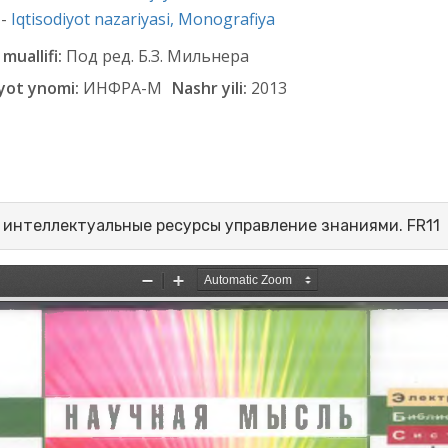
 -
Iqtisodiyot nazariyasi,
Monografiya
muallifi:
Под ред. Б.З. Мильнера
yot ynomi:
ИНФРА-М
Nashr yili:
2013
 интеллектуальные ресурсы управление знаниями. FR11