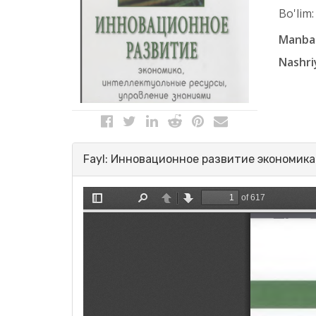
Bo'lim:
Manba 
Nashri
Fayl: Инновационное развитие экономика