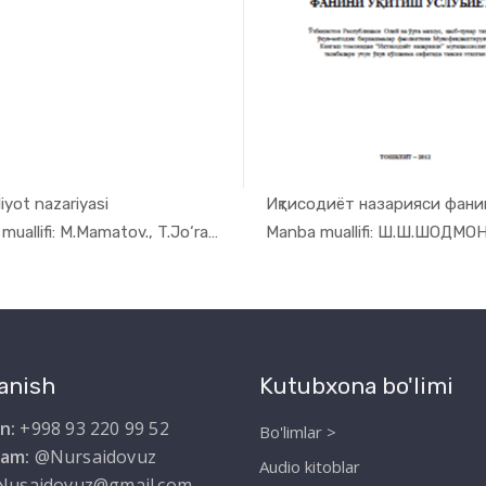
iyot nazariyasi
In Iqtisod...
In Iqti
Manba muallifi: М.Mamatov., T.Jo‘rayev., ...
anish
Kutubxona bo'limi
n:
+998 93 220 99 52
Bo'limlar >
ram:
@Nursaidovuz
Audio kitoblar
Nusaidovuz@gmail.com