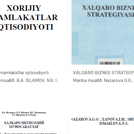
 mamlakatlar iqtisodiyoti
XALQARO BIZNES STRATEGI
In Jahon i...
In Jaho
Manba muallifi: B.A. ISLAMOV, N.S. ISMAIL...