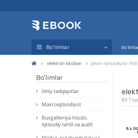
Bo'limlar
Bo'limla
elektron kitoblar
jahon-iqtisodiyoti-5E
Bo'limlar
elek
Ilmiy tadqiqotlar
89 Top
Makroiqtisodiyot
Buxgalteriya hisobi,
iqtisodiy tahlil va audit
Moliya, pul muomalasi va