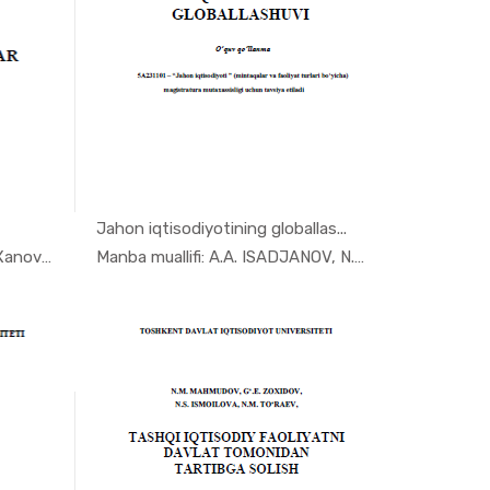
Jahon iqtisodiyotining globallas...
n i...
In Jahon i...
Manba muallifi: Nazarova .GG,Xanova.I.M, ...
Manba muallifi: A.A. ISADJANOV, N.S. ISMA...