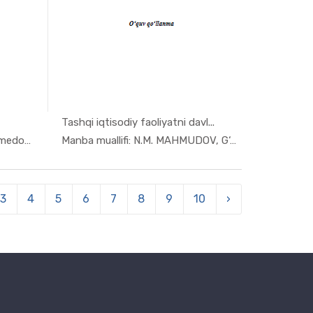
Tashqi iqtisodiy faoliyatni davl...
n i...
In Jahon i...
Manba muallifi: A.T. Shermuhamedov, N.S. ...
Manba muallifi: N.M. MAHMUDOV, G‘.E. ZOXI...
3
4
5
6
7
8
9
10
›