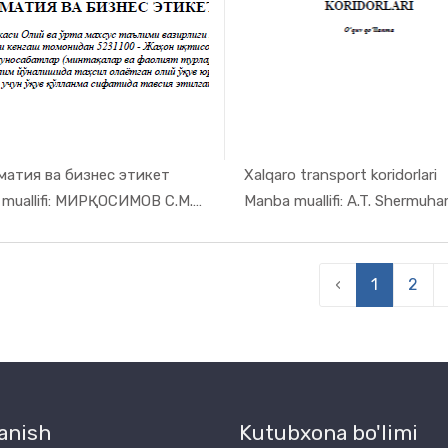
атия ва бизнес этикет
Xalqaro transport koridorlari
In Jahon i...
In Jaho
Manba muallifi: МИРҚОСИМОВ С.М., ЮСУПОВ А.С.
‹
1
2
anish
Kutubxona bo'limi