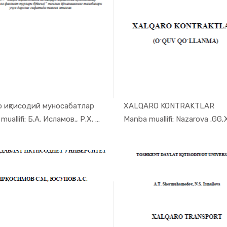
о иқтисодий муносабатлар
XALQARO KONTRAKTLAR
In Jahon i...
In Jaho
Manba muallifi: Б.А. Исламов., Р.Х. Шодие...