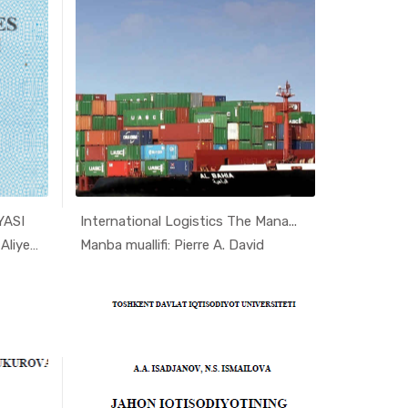
YASI
International Logistics The Mana...
n i...
In Jahon i...
Manba muallifi: Nazarova G.G., Aliyeva M....
Manba muallifi: Pierre A. David