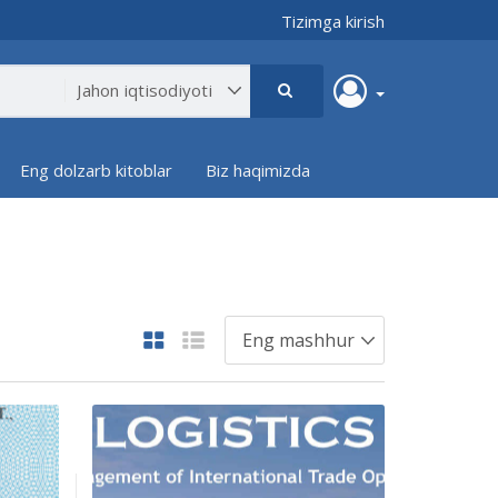
Tizimga kirish
Eng dolzarb kitoblar
Biz haqimizda