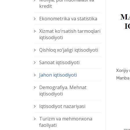
kredit
Ekonometrika va statistika
Xizmat kо‘rsatish tarmoqlari
iqtisodiyoti
Qishloq xо‘jaligi iqtisodiyoti
Sanoat iqtisodiyoti
Xorijiy
Jahon iqtisodiyoti
Demografiya. Mehnat
iqtisodiyoti
Iqtisodiyot nazariyasi
Turizm va mehmonxona
faoliyati