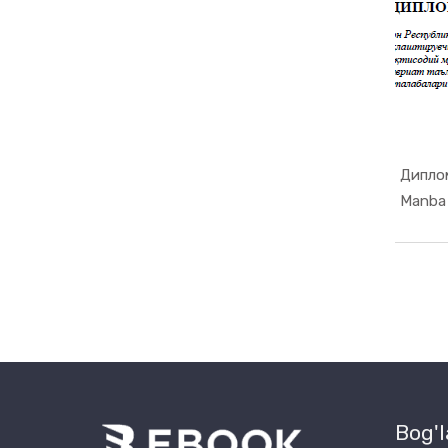
Диплом
Bog'l