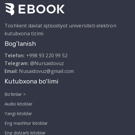
Toshkent davlat iqtisodiyot universiteti elektron
kutubxona tizimi
Bog'lanish
Telefon:
+998 93 220 99 52
Telegram:
@Nursaidovuz
Email:
Nusaidovuz@gmail.com
Kutubxona bo'limi
Bo'limlar >
Audio kitoblar
Yangi kitoblar
Eng mashhur kitoblar
Eng dolzarb kitoblar