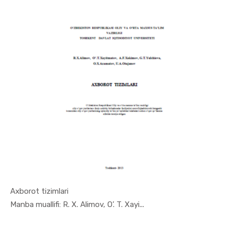
Axborot tizimlari
In Iqtisod...
Manba muallifi: R. X. Alimov, O’. T. Xayi...