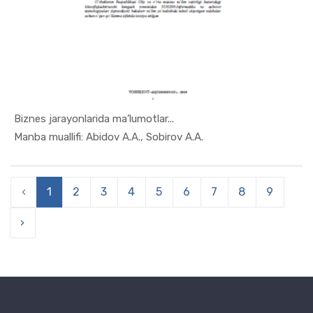
Biznеs jarayonlarida ma’lumotlar...
In Iqtisod...
Manba muallifi: Abidov A.A., Sobirov A.A.
‹
1
2
3
4
5
6
7
8
9
›