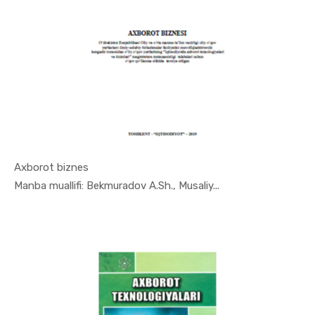
Axborot biznes
In Iqtisod...
Manba muallifi: Bekmurаdov A.Sh., Musaliy...