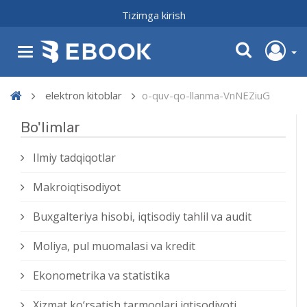
Tizimga kirish
elektron kitoblar
o-quv-qo-llanma-VnNEZiuG
Bo'limlar
Ilmiy tadqiqotlar
Makroiqtisodiyot
Buxgalteriya hisobi, iqtisodiy tahlil va audit
Moliya, pul muomalasi va kredit
Ekonometrika va statistika
Xizmat kо‘rsatish tarmoqlari iqtisodiyoti