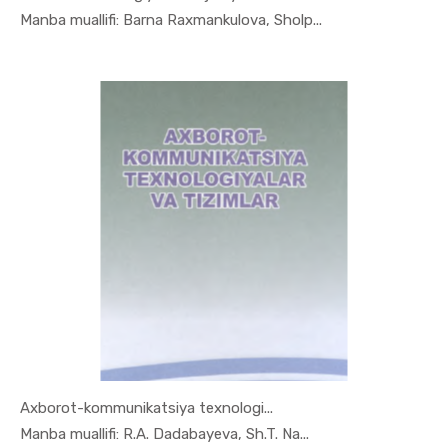
In Iqtisod...
Manba muallifi: Barna Raxmankulova, Sholp...
Axborot-kommunikatsiya texnologi...
In Iqtisod...
Manba muallifi: R.A. Dadabayeva, Sh.T. Na...