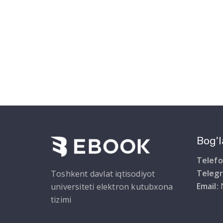
Bog'l
Telefo
Teleg
Toshkent davlat iqtisodiyot
Email:
universiteti elektron kutubxona
tizimi