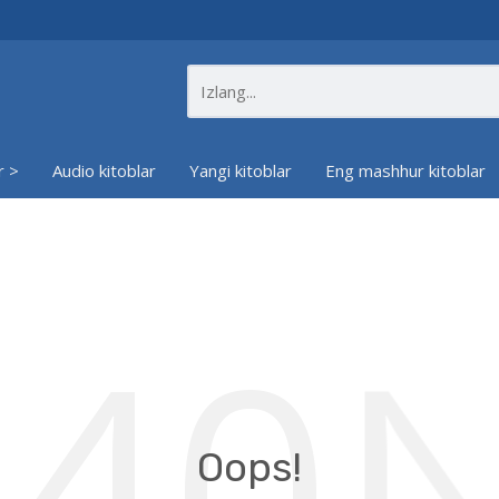
r >
Audio kitoblar
Yangi kitoblar
Eng mashhur kitoblar
40
4
Oops!