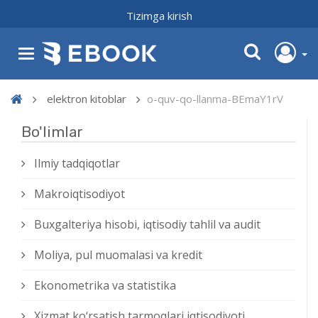
Tizimga kirish
elektron kitoblar
o-quv-qo-llanma-BEmaY1rV
Bo'limlar
Ilmiy tadqiqotlar
Makroiqtisodiyot
Buxgalteriya hisobi, iqtisodiy tahlil va audit
Moliya, pul muomalasi va kredit
Ekonometrika va statistika
Xizmat kо‘rsatish tarmoqlari iqtisodiyoti