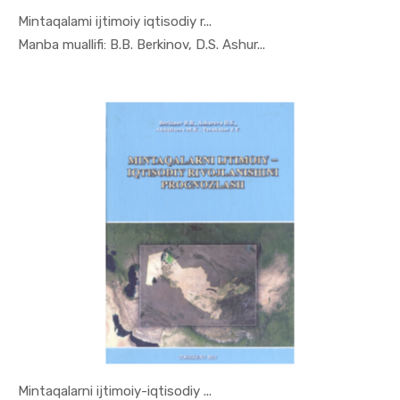
Mintaqalami ijtimoiy iqtisodiy r...
In Mintaqa...
Manba muallifi: В.В. Berkinov, D.S. Ashur...
Mintaqalarni ijtimoiy-iqtisodiy ...