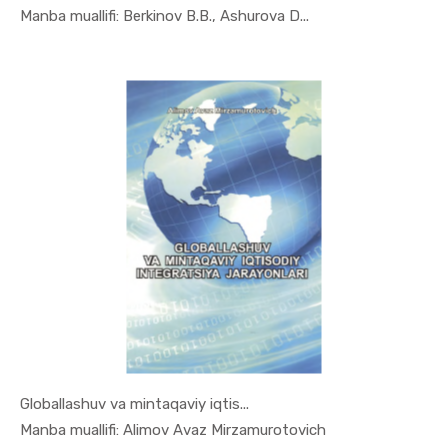
In Mintaqa...
Manba muallifi: Berkinov B.B., Ashurova D...
Globallashuv va mintaqaviy iqtis...
In Mintaqa...
Manba muallifi: Alimov Avaz Mirzamurotovich