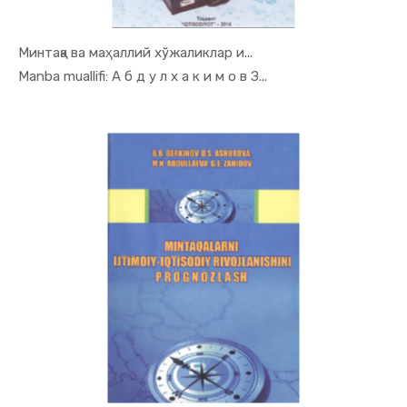
Минтақа ва маҳаллий хўжаликлар и...
In Mintaqa...
Manba muallifi: А б д у л х а к и м о в З...