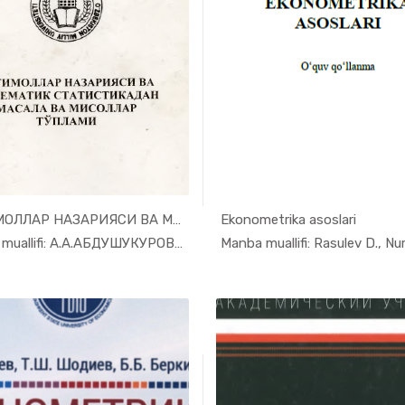
ЭҲТИМОЛЛАР НАЗАРИЯСИ ВА МАТЕМАТИ...
Ekonometrika asoslari
In Ekonome...
In Eko
Manba muallifi: А.А.АБДУШУКУРОВ, Т.А.АЗЛА...