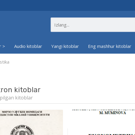
r >
Audio kitoblar
Yangi kitoblar
Eng mashhur kitoblar
stika
tron kitoblar
pilgan kitoblar