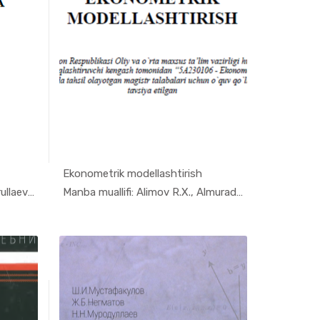
Ekonometrik modellashtirish
nome...
In Ekonome...
Manba muallifi: Rasulev D., Nurullaeva Sh...
Manba muallifi: Alimov R.X., Almuradov A....