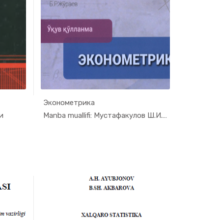
Эконометрика
nome...
In Ekonome...
и
Manba muallifi: Мустафакулов Ш.И., Негмат...