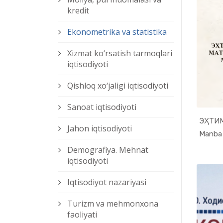
kredit
Ekonometrika va statistika
Xizmat kо‘rsatish tarmoqlari
iqtisodiyoti
Qishloq xо‘jaligi iqtisodiyoti
Sanoat iqtisodiyoti
Jahon iqtisodiyoti
Demografiya. Mehnat
iqtisodiyoti
Iqtisodiyot nazariyasi
Turizm va mehmonxona
faoliyati