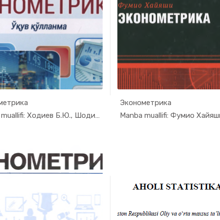
метрика
Эконометрика
In Ekonome...
In Eko
Manba muallifi: Ходиев Б.Ю., Шодиев Т.Ш.,...
Manba muallifi: Фумио Хайяш