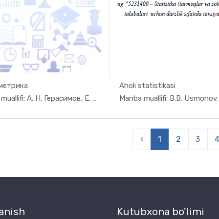
метрика
Aholi statistikasi
In Ekonome...
In Eko
Manba muallifi: А. Н. Герасимов, Е. И. Гр...
‹
1
2
3
anish
Kutubxona bo'limi