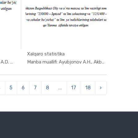
Xalqaro statistika
nome...
In Ekonome...
Manba muallifi: B.B. Usmonov. A.D. Abdura...
Manba muallifi: Ayubjonov A.H., Akbarova ...
4
5
6
7
8
...
17
18
›