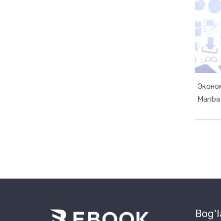
Эконо
Bog'l