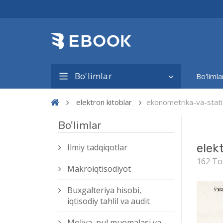
Bo'limlar
Bo'limla
elektron kitoblar
ekonometrika-va-stati
Bo'limlar
elek
Ilmiy tadqiqotlar
162 To
Makroiqtisodiyot
Buxgalteriya hisobi,
iqtisodiy tahlil va audit
Moliya, pul muomalasi va