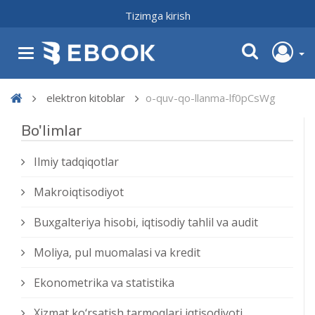
Tizimga kirish
elektron kitoblar
o-quv-qo-llanma-lf0pCsWg
Bo'limlar
Ilmiy tadqiqotlar
Makroiqtisodiyot
Buxgalteriya hisobi, iqtisodiy tahlil va audit
Moliya, pul muomalasi va kredit
Ekonometrika va statistika
Xizmat kо‘rsatish tarmoqlari iqtisodiyoti