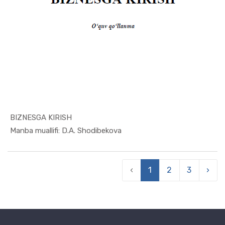
BIZNЕSGА KIRISH
In Tadbirk...
Manba muallifi: D.A. Shodibekova
‹
1
2
3
›