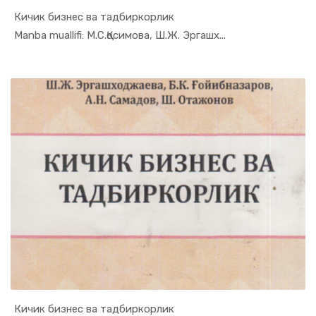
Кичик бизнес ва тадбиркорлик
In Tadbirk...
Manba muallifi: М.С.Қосимова, Ш.Ж. Эргашх...
Кичик бизнес ва тадбиркорлик