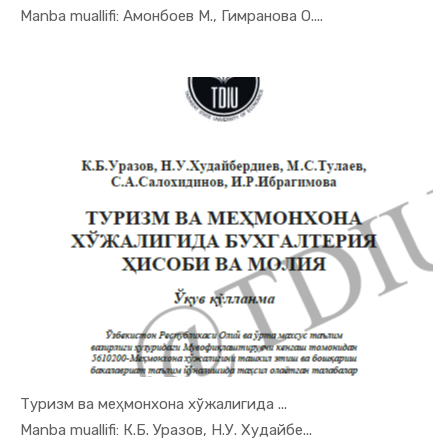
In Turizm ...
Manba muallifi: Амонбоев М., Гимранова О....
Туризм ва меҳмонхона хўжалигида ...
In Turizm ...
Manba muallifi: К.Б. Уразов, Н.У. Худайбе...