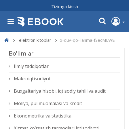
Tizimga kirish
elektron kitoblar
o-quv-qo-llanma-fSecMLW8
Bo'limlar
Ilmiy tadqiqotlar
Makroiqtisodiyot
Buxgalteriya hisobi, iqtisodiy tahlil va audit
Moliya, pul muomalasi va kredit
Ekonometrika va statistika
Xizmat kо‘rsatish tarmoqlari iqtisodiyoti