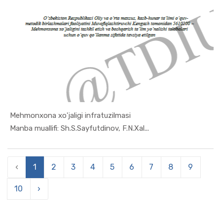
Mehmonxona xo'jaligi infratuzilmasi
In Turizm ...
Manba muallifi: Sh.S.Sayfutdinov, F.N.Xal...
‹
1
2
3
4
5
6
7
8
9
10
›