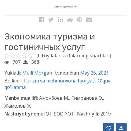
Экономика туризма и
гостиничных услуг
(0 Foydalanuvchilarning sharhlari)
707
368
Yukladi:
Mulli Morgan
tomonidan
May 26, 2021
Bo'lim: -
Turizm va mehmonxona faoliyati,
O'quv
qo'llanma
Manba muallifi:
Амонбоев М., Гимранова О.,
Жамолов Ж.
Nashriyot ynomi:
IQTISODIYOT
Nashr yili:
2019