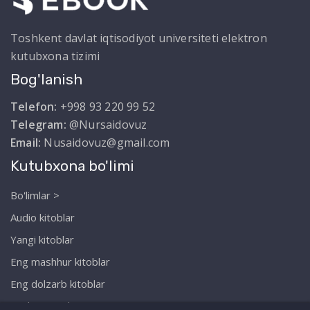
Toshkent davlat iqtisodiyot universiteti elektron
kutubxona tizimi
Bog'lanish
Telefon:
+998 93 220 99 52
Telegram:
@Nursaidovuz
Email:
Nusaidovuz@gmail.com
Kutubxona bo'limi
Bo'limlar >
Audio kitoblar
Yangi kitoblar
Eng mashhur kitoblar
Eng dolzarb kitoblar
Biz haqimizda