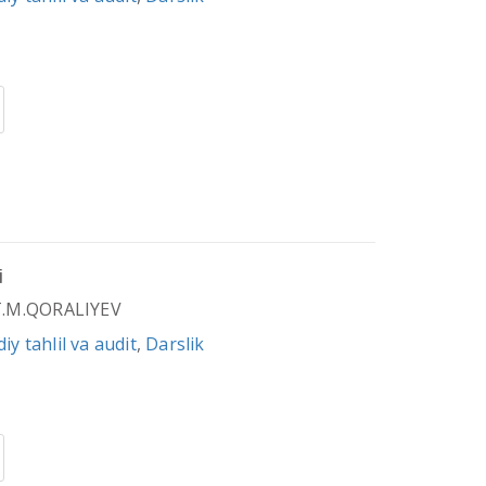
i
T.M.QORALIYEV
iy tahlil va audit
,
Darslik