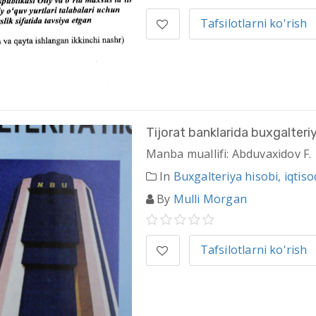
Tafsilotlarni ko'rish
Tijorat banklarida buxgalteri
Manba muallifi: Abduvaxidov F.
In
Buxgalteriya hisobi, iqtisod
By
Mulli Morgan
Tafsilotlarni ko'rish