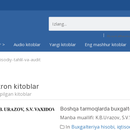
r >
Audio kitoblar
Yangi kitoblar
Eng mashhur kitoblar
isodiy-tahlil-va-audit
tron kitoblar
pilgan kitoblar
Boshqa tarmoqlarda buxgalter
Manba muallifi: K.B.Urazov, S.V
In
Buxgalteriya hisobi, iqtisod