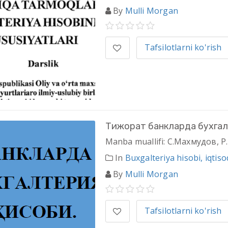
By
Mulli Morgan
Tafsilotlarni ko'rish
Тижорат банкларда бухгал
Manba muallifi: С.Махмудов, 
In
Buxgalteriya hisobi, iqtisod
By
Mulli Morgan
Tafsilotlarni ko'rish