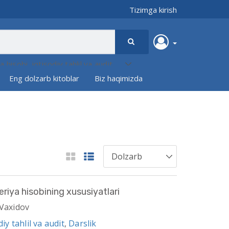
Tizimga kirish
Eng dolzarb kitoblar
Biz haqimizda
iya hisobining xususiyatlari
.Vaxidov
iy tahlil va audit
,
Darslik