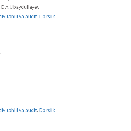
 D.Y.Ubaydullayev
iy tahlil va audit
,
Darslik
i
iy tahlil va audit
,
Darslik