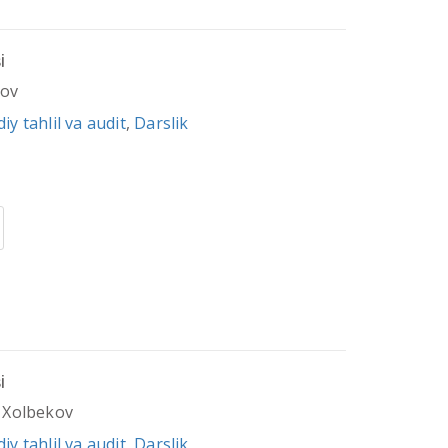
i
tov
iy tahlil va audit
,
Darslik
i
. Xolbekov
iy tahlil va audit
,
Darslik