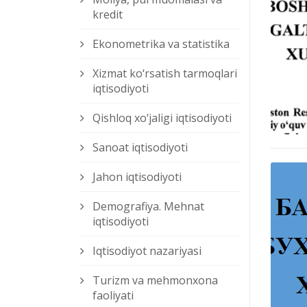
kredit
Ekonometrika va statistika
Xizmat kо‘rsatish tarmoqlari
iqtisodiyoti
Qishloq xо‘jaligi iqtisodiyoti
Sanoat iqtisodiyoti
Jahon iqtisodiyoti
Demografiya. Mehnat
iqtisodiyoti
Iqtisodiyot nazariyasi
Turizm va mehmonxona
faoliyati