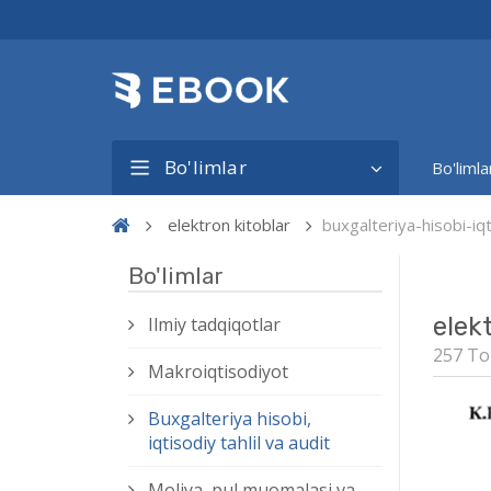
Bo'limlar
Bo'limla
elektron kitoblar
buxgalteriya-hisobi-iqt
Bo'limlar
elek
Ilmiy tadqiqotlar
257 To
Makroiqtisodiyot
Buxgalteriya hisobi,
iqtisodiy tahlil va audit
Moliya, pul muomalasi va