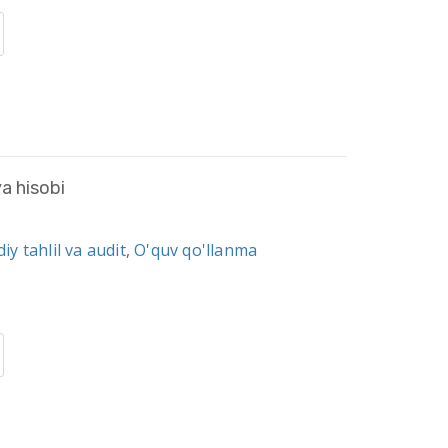
ya hisobi
iy tahlil va audit
,
O'quv qo'llanma