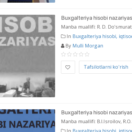
Buxgalteriya hisobi nazariyas
Manba muallifi: R. D. Do'smura
In
Buxgalteriya hisobi, iqtisod
By
Mulli Morgan
Tafsilotlarni ko'rish
Buxgalteriya hisobi nazariyas
Manba muallifi: B.I.Isroilov, R.O
In
Buxgalteriya hisobi, iqtisod