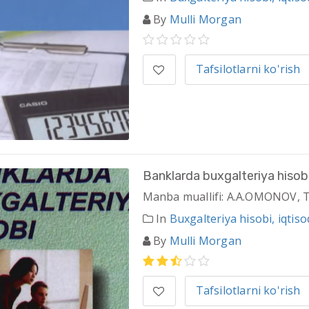
By
Mulli Morgan
Tafsilotlarni ko'rish
Banklarda buxgalteriya hisob
Manba muallifi: A.A.OMONOV, 
In
Buxgalteriya hisobi, iqtisod
By
Mulli Morgan
Tafsilotlarni ko'rish