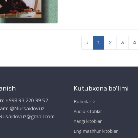
‹
1
2
3
4
anish
Kutubxona bo'limi
n:
+998 93 220 99 52
Bo'limlar >
ram:
@Nursaidovuz
Audio kitoblar
Nusaidovuz@gmail.com
Yangi kitoblar
Eng mashhur kitoblar