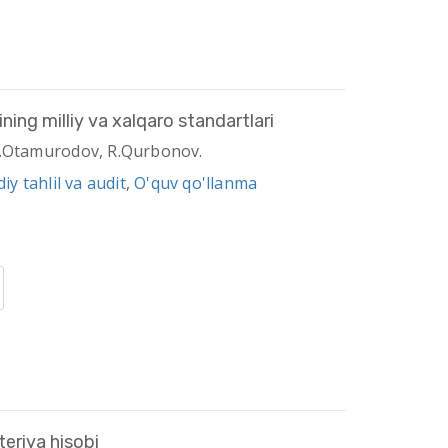
ing milliy va xalqaro standartlari
 X.Otamurodov, R.Qurbonov.
iy tahlil va audit
,
O'quv qo'llanma
teriya hisobi