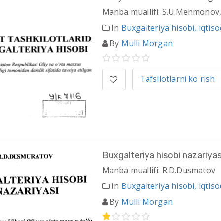
Manba muallifi: S.U.Mehmonov,
In
Buxgalteriya hisobi, iqtisod
By
Mulli Morgan
Tafsilotlarni ko'rish
Buxgalteriya hisobi nazariyas
Manba muallifi: R.D.Dusmatov
In
Buxgalteriya hisobi, iqtisod
By
Mulli Morgan