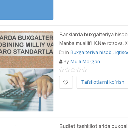
Banklarda buxgalteriya hisobin
Manba muallifi: K.Navro‘zova,
In
Buxgalteriya hisobi, iqtisod
By
Mulli Morgan
Tafsilotlarni ko'rish
Budjet tashkilotlarida buxgal