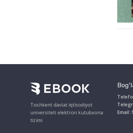
Bog'l
Telefo
Teleg
Toshkent davlat iqtisodiyot
Email:
universiteti elektron kutubxona
tizimi