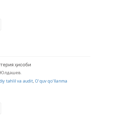
терия ҳисоби
Р.Юлдашев.
iy tahlil va audit
,
O'quv qo'llanma