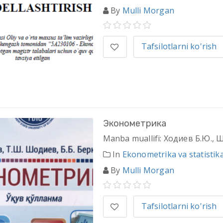
By
Mulli Morgan
Tafsilotlarni ko'rish
Эконометрика
Manba muallifi: Ходиев Б.Ю., 
In
Ekonometrika va statistik
By
Mulli Morgan
Tafsilotlarni ko'rish