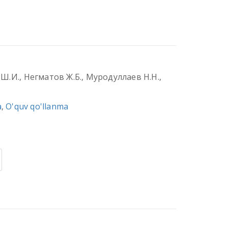
 Ш.И., Негматов Ж.Б., Муродуллаев Н.Н.,
a
,
O'quv qo'llanma