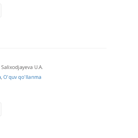
 Salixodjayeva U.A.
a
,
O'quv qo'llanma