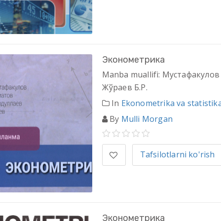
Эконометрика
Manba muallifi: Мустафакулов
Жўраев Б.Р.
In
Ekonometrika va statistik
By
Mulli Morgan
Tafsilotlarni ko'rish
Эконометрика