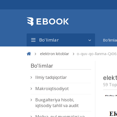
Bo'limlar
Bo'limla
elektron kitoblar
o-quv-qo-llanma-Qi06
Bo'limlar
elek
Ilmiy tadqiqotlar
59 Top
Makroiqtisodiyot
Buxgalteriya hisobi,
iqtisodiy tahlil va audit
Moliya, pul muomalasi va