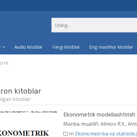
r >
Audio kitoblar
Yangi kitoblar
Eng mashhur kitoblar
zrHl
tron kitoblar
ilgan kitoblar
Ekonometrik modellashtirish
Manba muallifi: Alimov R.X., Al
In
Ekonometrika va statistik