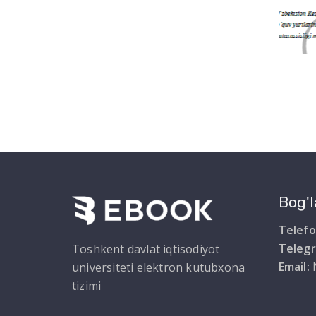
Bog'l
Telefo
Teleg
Toshkent davlat iqtisodiyot
Email:
universiteti elektron kutubxona
tizimi