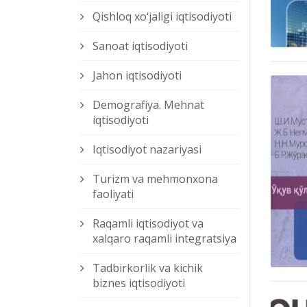
Qishloq xо‘jaligi iqtisodiyoti
Sanoat iqtisodiyoti
Jahon iqtisodiyoti
Demografiya. Mehnat
iqtisodiyoti
Iqtisodiyot nazariyasi
Turizm va mehmonxona
faoliyati
Raqamli iqtisodiyot va
xalqaro raqamli integratsiya
Tadbirkorlik va kichik
biznes iqtisodiyoti