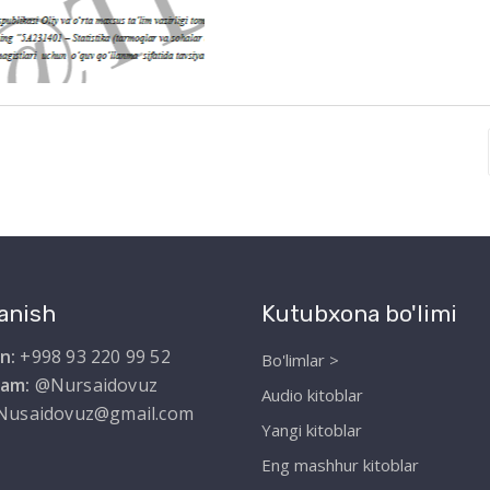
anish
Kutubxona bo'limi
n:
+998 93 220 99 52
Bo'limlar >
ram:
@Nursaidovuz
Audio kitoblar
Nusaidovuz@gmail.com
Yangi kitoblar
Eng mashhur kitoblar