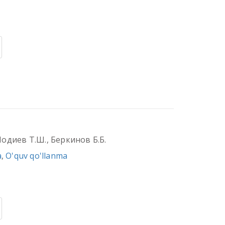
Шодиев Т.Ш., Беркинов Б.Б.
a
,
O'quv qo'llanma