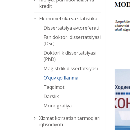
kredit
Ekonometrika va statistika
Dissertatsiya avtoreferati
Fan doktori dissertatsiyasi
(DSc)
Doktorlik dissertatsiyasi
(PhD)
Magistrlik dissertatsiyasi
O'quv qo'llanma
Taqdimot
Darslik
Monografiya
Xizmat kо‘rsatish tarmoqlari
iqtisodiyoti