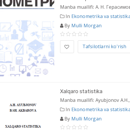
Manba muallifi: А. Н. Герасимо
In
Ekonometrika va statistik
By
Mulli Morgan
Tafsilotlarni ko'rish
Xalqaro statistika
Manba muallifi: Ayubjonov A.H.
In
Ekonometrika va statistik
By
Mulli Morgan