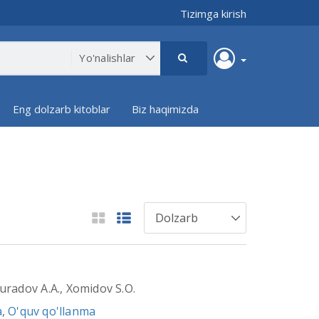
Tizimga kirish
Eng dolzarb kitoblar
Biz haqimizda
muradov A.A., Xomidov S.O.
a
,
O'quv qo'llanma