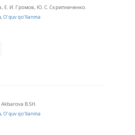
в, Е. И. Громов, Ю. С. Скрипниченко.
a
,
O'quv qo'llanma
, Akbarova B.SH.
a
,
O'quv qo'llanma