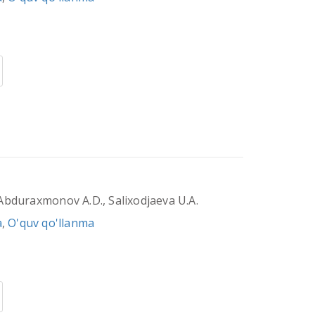
Abduraxmonov A.D., Salixodjaeva U.A.
a
,
O'quv qo'llanma