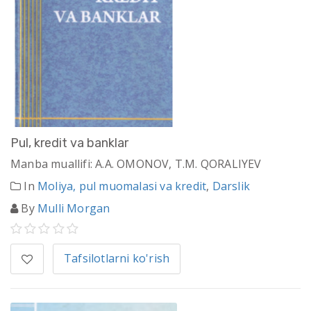
Pul, kredit va banklar
Manba muallifi: A.A. OMONOV, T.M. QORALIYEV
In
Moliya, pul muomalasi va kredit
,
Darslik
By
Mulli Morgan
Tafsilotlarni ko'rish