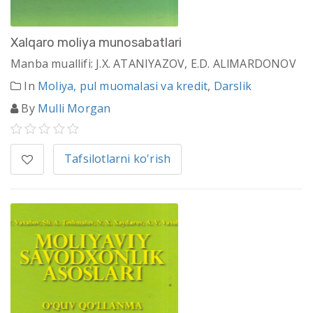
Xalqaro moliya munosabatlari
Manba muallifi: J.X. ATANIYAZOV, E.D. ALlMARDONOV
In
Moliya, pul muomalasi va kredit
,
Darslik
By
Mulli Morgan
Tafsilotlarni ko'rish