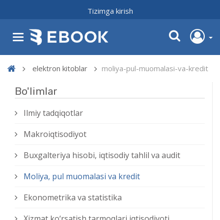
Tizimga kirish
elektron kitoblar
moliya-pul-muomalasi-va-kredit
Bo'limlar
Ilmiy tadqiqotlar
Makroiqtisodiyot
Buxgalteriya hisobi, iqtisodiy tahlil va audit
Moliya, pul muomalasi va kredit
Ekonometrika va statistika
Xizmat kо‘rsatish tarmoqlari iqtisodiyoti