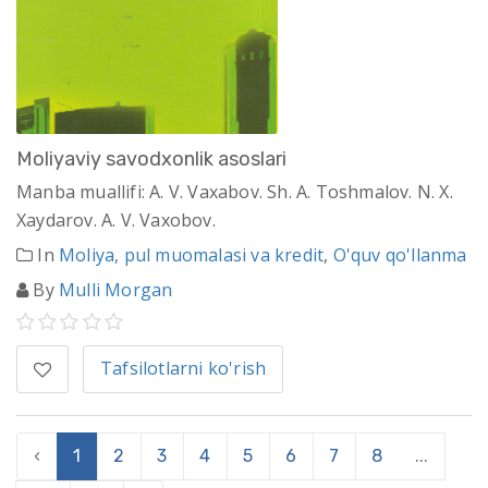
Moliyaviy savodxonlik asoslari
Manba muallifi: A. V. Vaxabov. Sh. A. Toshmalov. N. X.
Xaydarov. A. V. Vaxobov.
In
Moliya, pul muomalasi va kredit
,
O'quv qo'llanma
By
Mulli Morgan
Tafsilotlarni ko'rish
‹
1
2
3
4
5
6
7
8
...