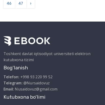
46
47
›
Toshkent davlat iqtisodiyot universiteti elektron
kutubxona tizimi
Bog'lanish
Telefon:
+998 93 220 99 52
Telegram:
@Nursaidovuz
Email:
Nusaidovuz@gmail.com
Kutubxona bo'limi