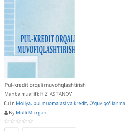
Pul-kredit orqali muvofiqlashtirish
Manba muallifi: H.Z. ASTANOV
In
Moliya, pul muomalasi va kredit
,
O'quv qo'llanma
By
Mulli Morgan