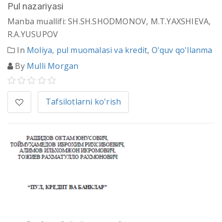
Pul nаzаriyasi
Manba muallifi: SH.SH.SHОDMОNОV, M.T.YAХSHIЕVА,
R.А.YUSUPОV
In
Moliya, pul muomalasi va kredit
,
O'quv qo'llanma
By
Mulli Morgan
Tafsilotlarni ko'rish