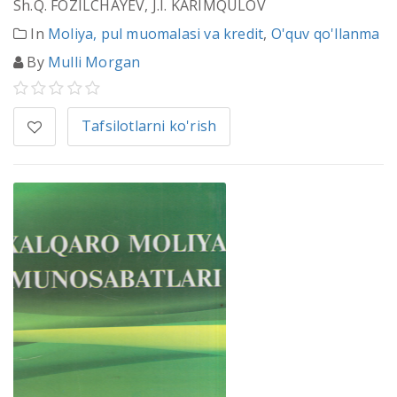
Sh.Q. FOZILCHAYEV, J.I. KARIMQULOV
In
Moliya, pul muomalasi va kredit
,
O'quv qo'llanma
By
Mulli Morgan
Tafsilotlarni ko'rish