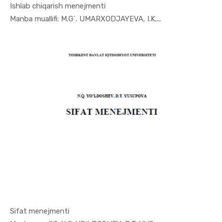
Ishlab chiqarish mеnеjmеnti
In Menejme...
Manba muallifi: M.G`. UMARXODJAYEVA, I.K....
Sifat menejmenti