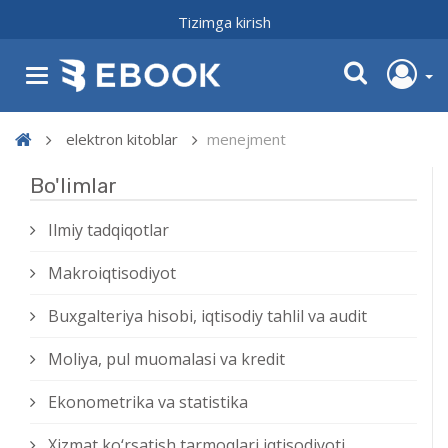
Tizimga kirish
elektron kitoblar
menejment
Bo'limlar
Ilmiy tadqiqotlar
Makroiqtisodiyot
Buxgalteriya hisobi, iqtisodiy tahlil va audit
Moliya, pul muomalasi va kredit
Ekonometrika va statistika
Xizmat kо‘rsatish tarmoqlari iqtisodiyoti