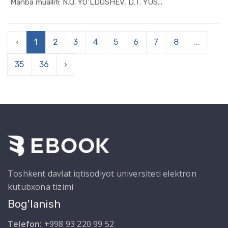
In Menejme...
Manba muallifi: N.Q. YO‘LDOSHEV, D.T. YUS...
‹
1
2
3
4
5
6
7
8
...
35
36
›
Toshkent davlat iqtisodiyot universiteti elektron
kutubxona tizimi
Bog'lanish
Telefon:
+998 93 220 99 52