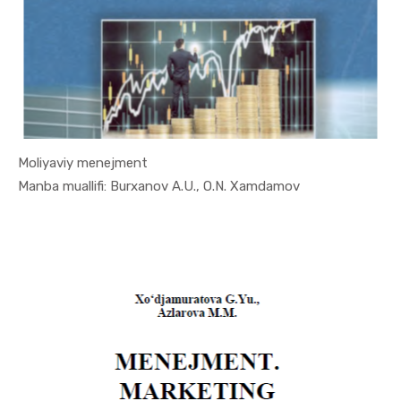
Moliyaviy menejment
In Menejme...
Manba muallifi: Burxanov A.U., O.N. Xamdamov