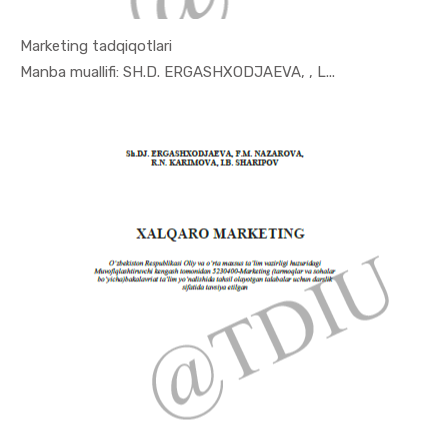
Marketing tadqiqotlari
In Marketi...
Manba muallifi: SH.D. ERGASHXODJAEVA, , L...