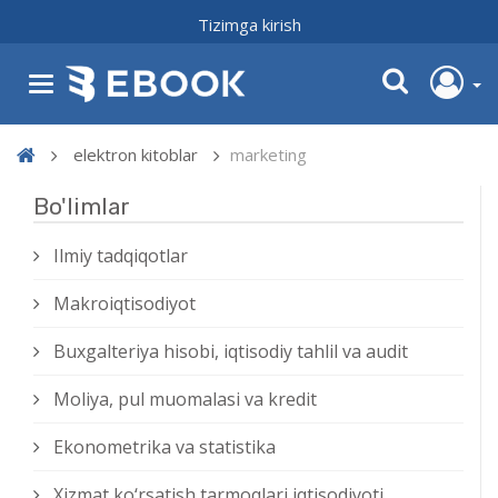
Tizimga kirish
elektron kitoblar
marketing
Bo'limlar
Ilmiy tadqiqotlar
Makroiqtisodiyot
Buxgalteriya hisobi, iqtisodiy tahlil va audit
Moliya, pul muomalasi va kredit
Ekonometrika va statistika
Xizmat kо‘rsatish tarmoqlari iqtisodiyoti