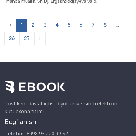
In Marketi...
Manba muallifi: Sh.Dj. Ergashxodjayeva va b.
‹
1
2
3
4
5
6
7
8
...
26
27
›
Toshkent davlat iqtisodiyot universiteti elektron
kutubxona tizimi
Bog'lanish
Telefon:
+998 93 220 99 52