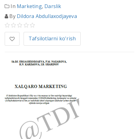
In
Marketing
,
Darslik
By
Dildora Abdullaxodjayeva
Tafsilotlarni ko'rish