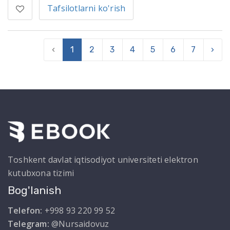
Tafsilotlarni ko'rish
‹
1
2
3
4
5
6
7
›
Toshkent davlat iqtisodiyot universiteti elektron
kutubxona tizimi
Bog'lanish
Telefon:
+998 93 220 99 52
Telegram:
@Nursaidovuz