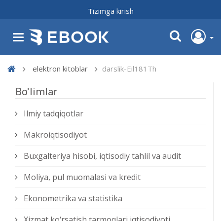
Tizimga kirish
elektron kitoblar
darslik-Eil181Th
Bo'limlar
Ilmiy tadqiqotlar
Makroiqtisodiyot
Buxgalteriya hisobi, iqtisodiy tahlil va audit
Moliya, pul muomalasi va kredit
Ekonometrika va statistika
Xizmat kо‘rsatish tarmoqlari iqtisodiyoti