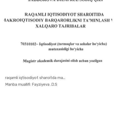
raqamli iqtisodiyot sharoitda ma...
In Uslubiy...
Manba muallifi: Fayziyeva .D.S