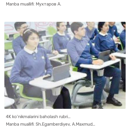
In Ilmiy t...
Manba muallifi: Мухтаров А.
4K ko‘nikmalarini baholash rubri...
In Uslubiy...
Manba muallifi: Sh.Egamberdiyev, A.Maxmud...