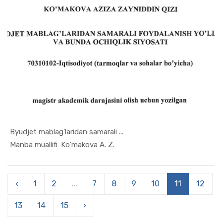
Byudjet mablag'laridan samarali ...
In Uslubiy...
Manba muallifi: Ko'makova A. Z.
‹
1
2
...
7
8
9
10
11
12
13
14
15
›