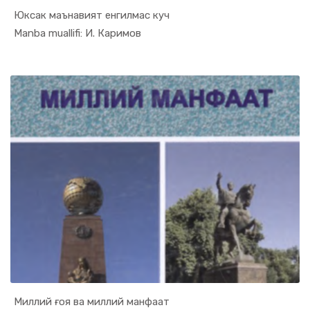
Юксак маънавият енгилмас куч
In Ilmiy t...
Manba muallifi: И. Каримов
Миллий ғоя ва миллий манфаат