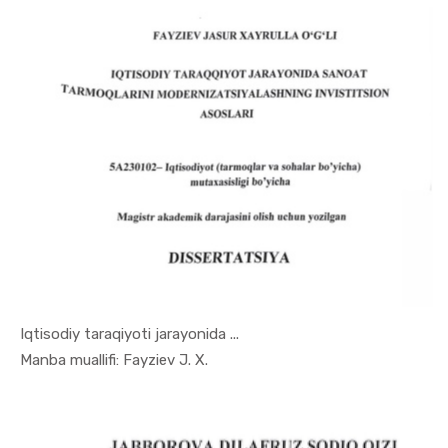
Iqtisodiy taraqiyoti jarayonida ...
In Uslubiy...
Manba muallifi: Fayziev J. X.