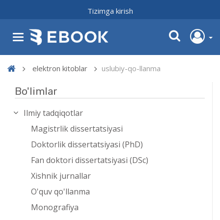
Tizimga kirish
elektron kitoblar
uslubiy-qo-llanma
Bo'limlar
Ilmiy tadqiqotlar
Magistrlik dissertatsiyasi
Doktorlik dissertatsiyasi (PhD)
Fan doktori dissertatsiyasi (DSc)
Xishnik jurnallar
O'quv qo'llanma
Monografiya