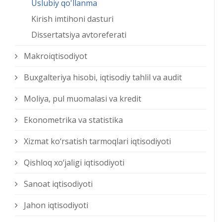
Uslubiy qo'llanma
Kirish imtihoni dasturi
Dissertatsiya avtoreferati
Makroiqtisodiyot
Buxgalteriya hisobi, iqtisodiy tahlil va audit
Moliya, pul muomalasi va kredit
Ekonometrika va statistika
Xizmat kо‘rsatish tarmoqlari iqtisodiyoti
Qishloq xо‘jaligi iqtisodiyoti
Sanoat iqtisodiyoti
Jahon iqtisodiyoti