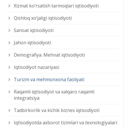
Xizmat kо‘rsatish tarmoqlari iqtisodiyoti
Qishloq xо‘jaligi iqtisodiyoti
Sanoat iqtisodiyoti
Jahon iqtisodiyoti
Demografiya. Mehnat iqtisodiyoti
Iqtisodiyot nazariyasi
Turizm va mehmonxona faoliyati
Raqamli iqtisodiyot va xalqaro raqamli
integratsiya
Tadbirkorlik va kichik biznes iqtisodiyoti
Iqtisodiyotda axborot tizimlari va texnologiyalari