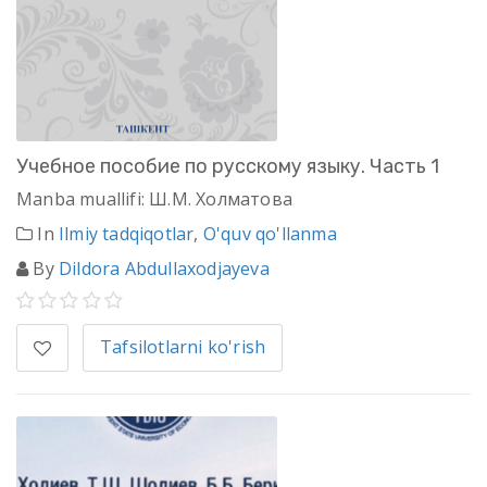
Учебное пособие по русскому языку. Часть 1
Manba muallifi: Ш.М. Холматова
In
Ilmiy tadqiqotlar
,
O'quv qo'llanma
By
Dildora Abdullaxodjayeva
Tafsilotlarni ko'rish