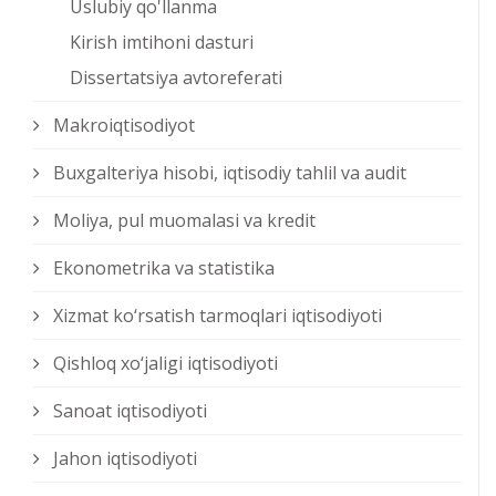
Uslubiy qo'llanma
Kirish imtihoni dasturi
Dissertatsiya avtoreferati
Makroiqtisodiyot
Buxgalteriya hisobi, iqtisodiy tahlil va audit
Moliya, pul muomalasi va kredit
Ekonometrika va statistika
Xizmat kо‘rsatish tarmoqlari iqtisodiyoti
Qishloq xо‘jaligi iqtisodiyoti
Sanoat iqtisodiyoti
Jahon iqtisodiyoti