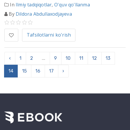
In
Ilmiy tadqiqotlar
,
O'quv qo'llanma
By
Dildora Abdullaxodjayeva
Tafsilotlarni ko'rish
‹
1
2
...
9
10
11
12
13
14
15
16
17
›