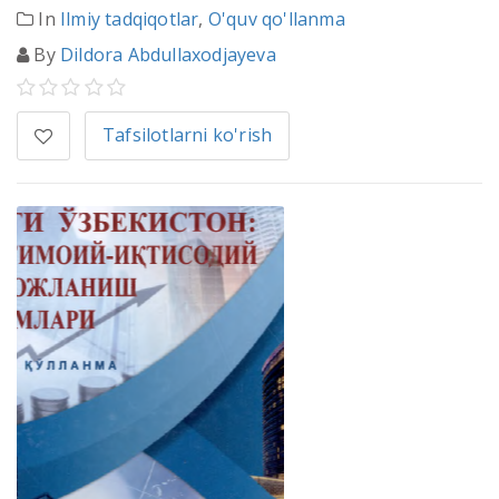
In
Ilmiy tadqiqotlar
,
O'quv qo'llanma
By
Dildora Abdullaxodjayeva
Tafsilotlarni ko'rish