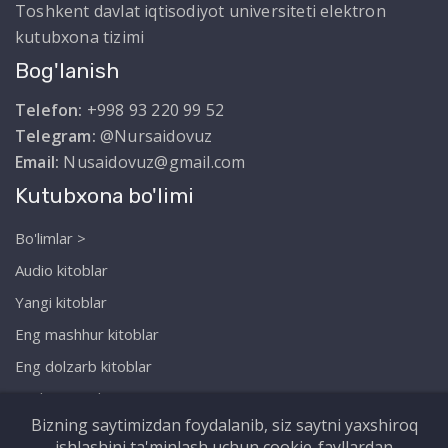
Toshkent davlat iqtisodiyot universiteti elektron
kutubxona tizimi
Bog'lanish
Telefon:
+998 93 220 99 52
Telegram:
@Nursaidovuz
Email:
Nusaidovuz@gmail.com
Kutubxona bo'limi
Bo'limlar >
Audio kitoblar
Yangi kitoblar
Eng mashhur kitoblar
Eng dolzarb kitoblar
Biz haqimizda
Bizning saytimizdan foydalanib, siz saytni yaxshiroq
ishlashini ta'minlash uchun cookie-fayllardan