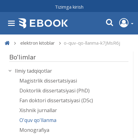
Tizimga kirish
elektron kitoblar
o-quv-qo-llanma-k7JMsR6j
Bo'limlar
Ilmiy tadqiqotlar
Magistrlik dissertatsiyasi
Doktorlik dissertatsiyasi (PhD)
Fan doktori dissertatsiyasi (DSc)
Xishnik jurnallar
O'quv qo'llanma
Monografiya