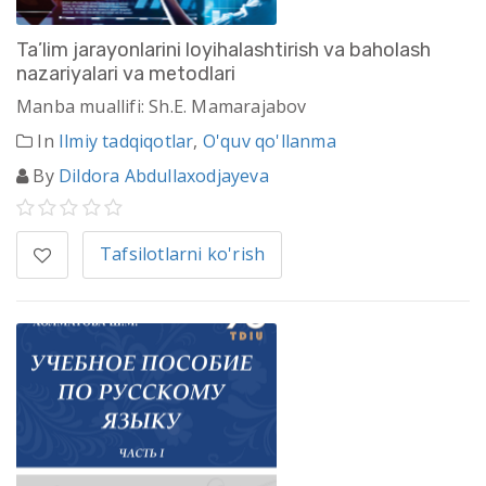
Ta’lim jarayonlarini loyihalashtirish va baholash
nazariyalari va metodlari
Manba muallifi: Sh.E. Mamarajabov
In
Ilmiy tadqiqotlar
,
O'quv qo'llanma
By
Dildora Abdullaxodjayeva
Tafsilotlarni ko'rish