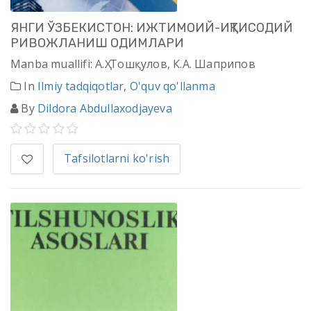
ЯНГИ ЎЗБЕКИСТОН: ИЖТИМОИЙ-ИҚТИСОДИЙ
РИВОЖЛАНИШ ОДИМЛАРИ
Manba muallifi: А.Ҳ. Тошқулов, К.А. Шаприпов
In
Ilmiy tadqiqotlar
,
O'quv qo'llanma
By
Dildora Abdullaxodjayeva
Tafsilotlarni ko'rish