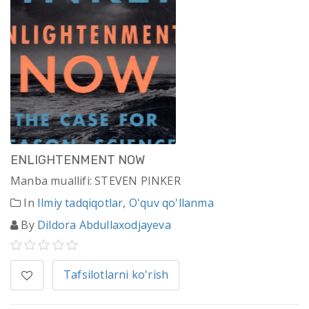
ENLIGHTENMENT NOW
Manba muallifi: STEVEN PINKER
In
Ilmiy tadqiqotlar
,
O'quv qo'llanma
By
Dildora Abdullaxodjayeva
Tafsilotlarni ko'rish