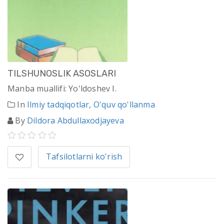
TILSHUNOSLIK ASOSLARI
Manba muallifi: Yo'ldoshev I.
In
Ilmiy tadqiqotlar
,
O'quv qo'llanma
By
Dildora Abdullaxodjayeva
Tafsilotlarni ko'rish