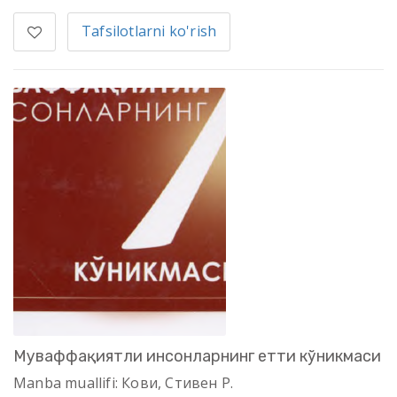
Tafsilotlarni ko'rish
Муваффақиятли инсонларнинг етти кўникмаси
Manba muallifi: Кови, Стивен Р.