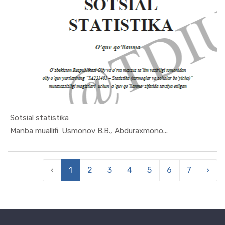
Sotsial statistika
In Ekonome...
Manba muallifi: Usmonov B.B., Abduraxmono...
‹
1
2
3
4
5
6
7
›