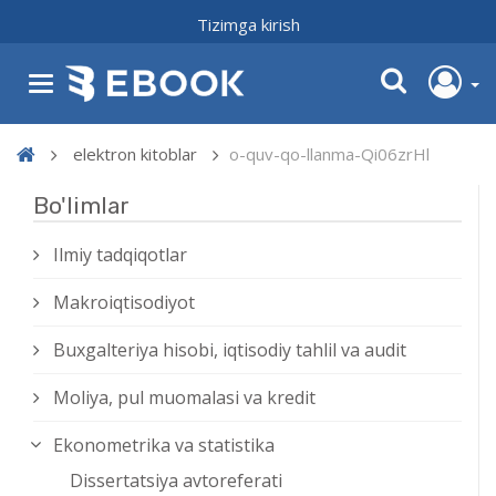
Tizimga kirish
elektron kitoblar
o-quv-qo-llanma-Qi06zrHl
Bo'limlar
Ilmiy tadqiqotlar
Makroiqtisodiyot
Buxgalteriya hisobi, iqtisodiy tahlil va audit
Moliya, pul muomalasi va kredit
Ekonometrika va statistika
Dissertatsiya avtoreferati