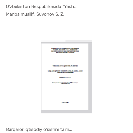
O'zbekiston Respublikasida "Yash...
In Monogra...
Manba muallifi: Suvonov S. Z.
Barqaror iqtisodiy o'sishni ta'm...