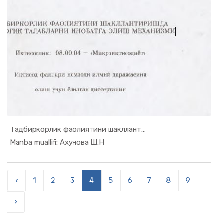
Тадбиркорлик фаолиятини шакллант...
In Monogra...
Manba muallifi: Ахунова Ш.Н
‹
1
2
3
4
5
6
7
8
9
›