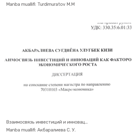
In Monogra...
Manba muallifi: Turdimuratov M.M
Взаимосвязь инвестиций и инновац...
In Monogra...
Manba muallifi: Акбаралиева С. У.