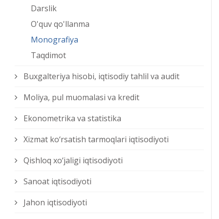
Darslik
O'quv qo'llanma
Monografiya
Taqdimot
Buxgalteriya hisobi, iqtisodiy tahlil va audit
Moliya, pul muomalasi va kredit
Ekonometrika va statistika
Xizmat kо‘rsatish tarmoqlari iqtisodiyoti
Qishloq xо‘jaligi iqtisodiyoti
Sanoat iqtisodiyoti
Jahon iqtisodiyoti