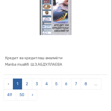
Кредит ва кредитлаш амалиёти
In Moliya,...
Manba muallifi: Ш.З.АБДУЛЛАЕВА
‹
1
2
3
4
5
6
7
8
...
49
50
›