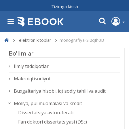
Tizimga kirish
elektron kitoblar
monografiya-Si2qIh0B
Bo'limlar
Ilmiy tadqiqotlar
Makroiqtisodiyot
Buxgalteriya hisobi, iqtisodiy tahlil va audit
Moliya, pul muomalasi va kredit
Dissertatsiya avtoreferati
Fan doktori dissertatsiyasi (DSc)