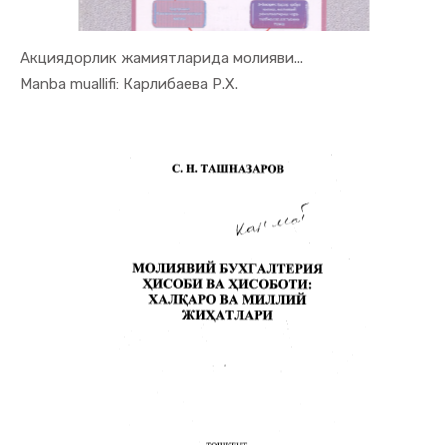
Акциядорлик жамиятларида молияви...
In Moliya,...
Manba muallifi: Карлибаева Р.Х.