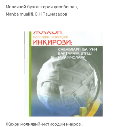
Молиявий бухгалтерия ҳисоби ва ҳ...
In Moliya,...
Manba muallifi: С.Н.Ташназаров
Жаҳон молиявий-иктисодий инқироз...