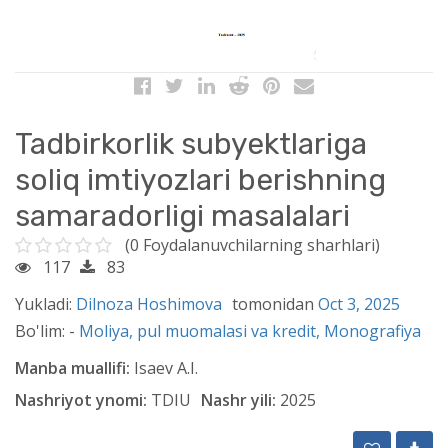
Tadbirkorlik subyektlariga
soliq imtiyozlari berishning
samaradorligi masalalari
(0 Foydalanuvchilarning sharhlari)
117
83
Yukladi:
Dilnoza Hoshimova
tomonidan
Oct 3, 2025
Bo'lim: -
Moliya, pul muomalasi va kredit,
Monografiya
Manba muallifi:
Isaev A.I.
Nashriyot ynomi:
TDIU
Nashr yili:
2025