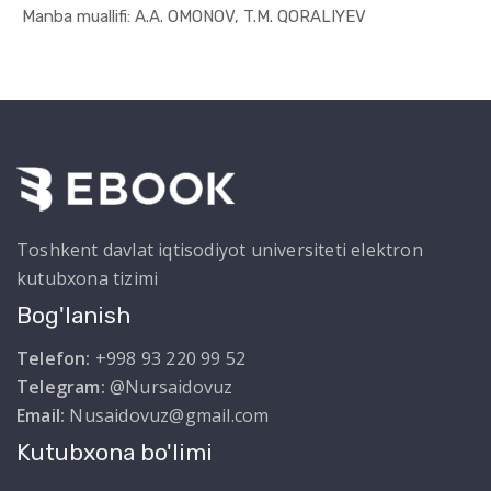
In Moliya,...
Manba muallifi: A.A. OMONOV, T.M. QORALIYEV
Toshkent davlat iqtisodiyot universiteti elektron
kutubxona tizimi
Bog'lanish
Telefon:
+998 93 220 99 52
Telegram:
@Nursaidovuz
Email:
Nusaidovuz@gmail.com
Kutubxona bo'limi