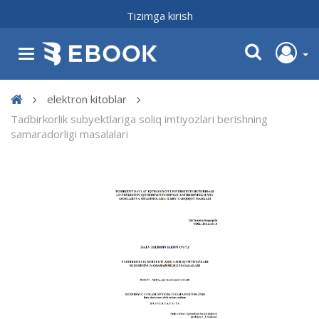
Tizimga kirish
elektron kitoblar
Tadbirkorlik subyektlariga soliq imtiyozlari berishning
samaradorligi masalalari