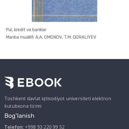
Pul, kredit va banklar
In Moliya,...
Manba muallifi: A.A. OMONOV, T.M. QORALIYEV
Toshkent davlat iqtisodiyot universiteti elektron
kutubxona tizimi
Bog'lanish
Telefon:
+998 93 220 99 52