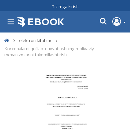
Tizimga kirish
elektron kitoblar
Korxonalarni qo‘llab-quvvatlashning moliyaviy
mexanizmlarini takomillashtirish