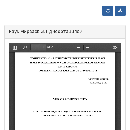
Fayl: Мирзаев З.Т дисертацияси