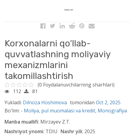
Korxonalarni qo‘llab-
quvvatlashning moliyaviy
mexanizmlarini
takomillashtirish
(0 Foydalanuvchilarning sharhlari)
112
81
Yukladi:
Dilnoza Hoshimova
tomonidan
Oct 2, 2025
Bo'lim: -
Moliya, pul muomalasi va kredit,
Monografiya
Manba muallifi:
Mirzayev Z.T.
Nashriyot ynomi:
TDIU
Nashr yili:
2025