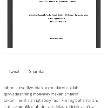
Tavsif
Sharhlar
Jahon iqtisodiyotida korxonalarni qo‘llab-
quvvatlashning moliyaviy mexanizmlarini
takomillashtirish iqtisodiy faollikni rag‘batlantirish,
ishbilarmonlik muhitini yaxshilash, kichik va o‘rta