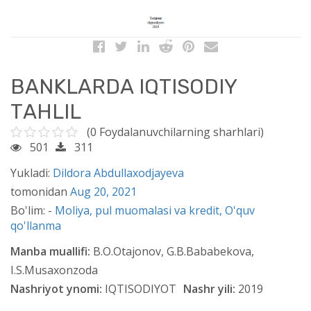
BАNKLАRDА IQTISODIY
TАHLIL
(0 Foydalanuvchilarning sharhlari)
501
311
Yukladi:
Dildora Abdullaxodjayeva
tomonidan
Aug 20, 2021
Bo'lim: -
Moliya, pul muomalasi va kredit,
O'quv
qo'llanma
Manba muallifi:
B.O.Otajonov, G.B.Bababekova,
I.S.Musaxonzoda
Nashriyot ynomi:
IQTISODIYOT
Nashr yili:
2019