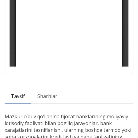
Tavsif
Sharhlar
Mazkur o’quv qo’llanma tijorat banklarining moliyaviy-
iqtisodiy faoliyati bilan bog’liq jarayonlar, bank
xarajatlarini tasniflanishi, ularning boshqa tarmoq yoki
soha korxonalarini kreditlash va bank faoliyatining