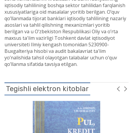
iqtisodiy tahlilining boshqa sektor tahlilidan farqlanish
xususiyatlariga oid masalalar yoritib berilgan. O’quv
qo’llanmada tijorat banklari iqtisodiy tahlilining nazariy
asoslari va tahlil qilishning mexanizmlari yoritib
berilgan va u O’zbekiston Respublikasi Oliy va o’rta
maxsus ta'lim vazirligi Toshkent davlat iqtisodiyot
universiteti Ilmiy kengash tomonidan 5230900-
Buxgalteriya hisobi va audit bakalavriat ta'lim
yo’nalishida tahsil olayotgan talabalar uchun o’quv
qo’llanma sifatida tavsiya etilgan.
Tegishli elektron kitoblar