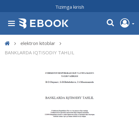
Tizimga kirish
elektron kitoblar
BАNKLАRDА IQTISODIY TАHLIL