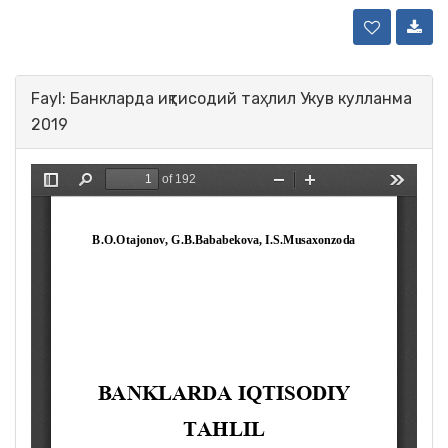
Fayl: Банкларда иқтисодий таҳлил Укув кулланма
2019