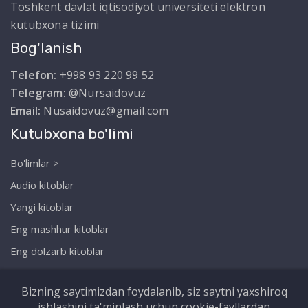
Toshkent davlat iqtisodiyot universiteti elektron
kutubxona tizimi
Bog'lanish
Telefon:
+998 93 220 99 52
Telegram:
@Nursaidovuz
Email:
Nusaidovuz@gmail.com
Kutubxona bo'limi
Bo'limlar >
Audio kitoblar
Yangi kitoblar
Eng mashhur kitoblar
Eng dolzarb kitoblar
Biz haqimizda
Bizning saytimizdan foydalanib, siz saytni yaxshiroq
ishlashini ta'minlash uchun cookie-fayllardan