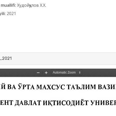
muallifi:
Худойқулов Х.Х.
ili:
2021
_2021