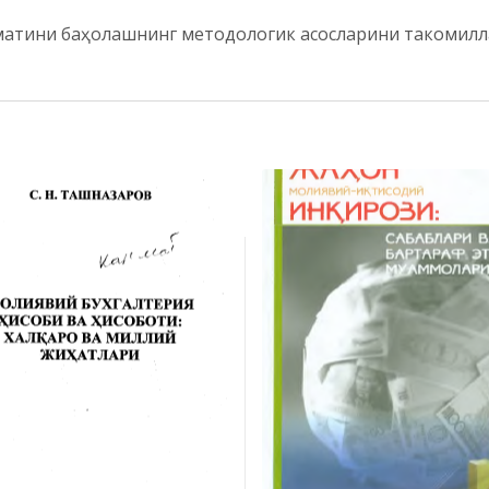
йматини баҳолашнинг методологик асосларини такоми