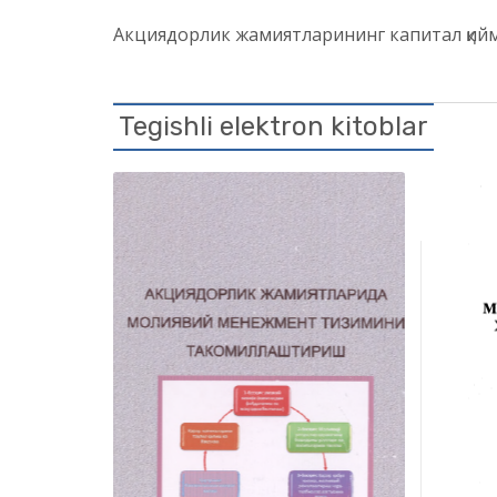
Акциядорлик жамиятларининг капитал қи
Tegishli elektron kitoblar