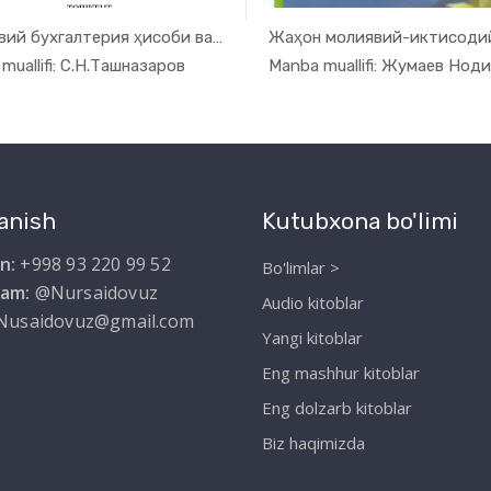
Молиявий бухгалтерия ҳисоби ва ҳ...
In Moliya,...
In Moli
muallifi: С.Н.Ташназаров
anish
Kutubxona bo'limi
n:
+998 93 220 99 52
Bo'limlar >
ram:
@Nursaidovuz
Audio kitoblar
Nusaidovuz@gmail.com
Yangi kitoblar
Eng mashhur kitoblar
Eng dolzarb kitoblar
Biz haqimizda