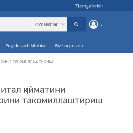
Tizimga kirish
Eng dolzarb kitoblar
Biz haqimizda
ларини такомиллаштириш
итал қийматини
арини такомиллаштириш