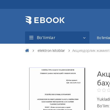
Bo'limlar
Bo'limla
elektron kitoblar
Акциядорлик жамият
Акц
баҳ
Yukladi
Bo'lim: