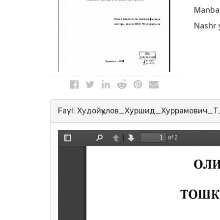
Manba 
Nashr y
Fayl: Худойқулов_Хуршид_Хуррамович_Т