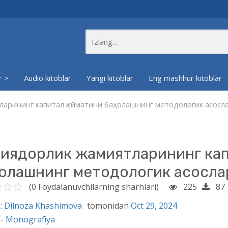
r >
Audio kitoblar
Yangi kitoblar
Eng mashhur kitoblar
ларининг капитал қийматини баҳолашнинг методологик асос
иядорлик жамиятларининг кап
олашнинг методологик асосл
(0 Foydalanuvchilarning sharhlari)
225
87
:
Dilnoza Khashimova
tomonidan
Oct 29, 2024
 -
Monografiya