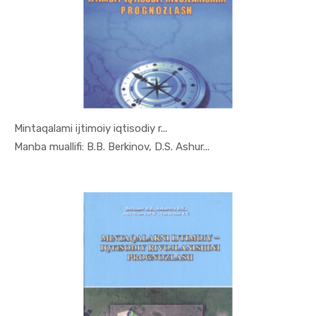
Mintaqalami ijtimoiy iqtisodiy r...
In Mintaqa...
Manba muallifi: В.В. Berkinov, D.S. Ashur...