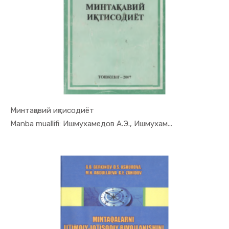
Минтақавий иқтисодиёт
In Mintaqa...
Manba muallifi: Ишмухамедов А.Э., Ишмухам...