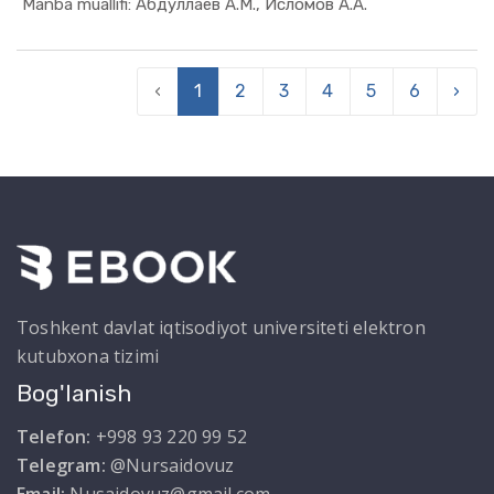
In Mintaqa...
Manba muallifi: Абдуллаев А.М., Исломов А.А.
‹
1
2
3
4
5
6
›
Toshkent davlat iqtisodiyot universiteti elektron
kutubxona tizimi
Bog'lanish
Telefon:
+998 93 220 99 52
Telegram:
@Nursaidovuz