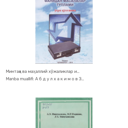
Минтақа ва маҳаллий хўжаликлар и...
In Mintaqa...
Manba muallifi: А б д у л х а к и м о в З...