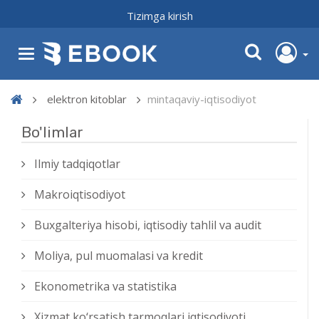
Tizimga kirish
elektron kitoblar
mintaqaviy-iqtisodiyot
Bo'limlar
Ilmiy tadqiqotlar
Makroiqtisodiyot
Buxgalteriya hisobi, iqtisodiy tahlil va audit
Moliya, pul muomalasi va kredit
Ekonometrika va statistika
Xizmat kо‘rsatish tarmoqlari iqtisodiyoti