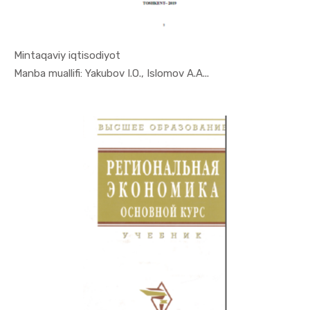
Mintaqaviy iqtisodiyot
In Mintaqa...
Manba muallifi: Yakubov I.O., Islomov A.A...