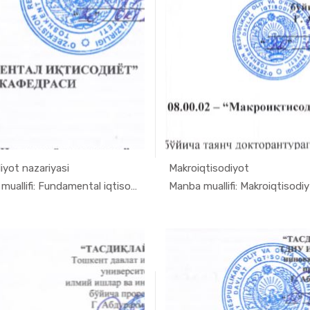
iyot nazariyasi
Makroiqtisodiyot
In Ilmiy t...
In Ilmiy
Manba muallifi: Fundamental iqtisodiyot k...