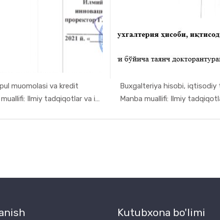
 pul muomolasi va kredit
Buxgalteriya hisobi, iqtisodiy t
In Ilmiy t...
In Ilmiy
Manba muallifi: Ilmiy tadqiqotlar va inno...
anish
Kutubxona bo'limi