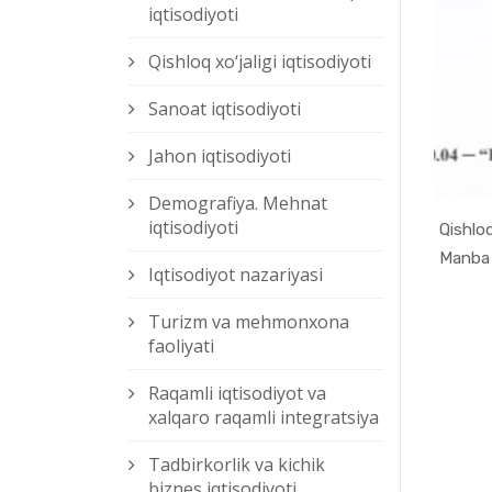
iqtisodiyoti
Qishloq xо‘jaligi iqtisodiyoti
Sanoat iqtisodiyoti
Jahon iqtisodiyoti
Demografiya. Mehnat
iqtisodiyoti
Qishloq
Iqtisodiyot nazariyasi
Turizm va mehmonxona
faoliyati
Raqamli iqtisodiyot va
xalqaro raqamli integratsiya
Tadbirkorlik va kichik
biznes iqtisodiyoti