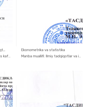
t...
Ekonometrika va statistika
 t...
In Ilmiy t...
Manba muallifi: Turizm va servis kafedras...
Manba muallifi: Ilmiy tadqiqotlar va inno...