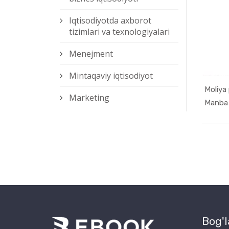
Iqtisodiyotda axborot
tizimlari va texnologiyalari
Menejment
Mintaqaviy iqtisodiyot
Moliya
Marketing
Bog'l