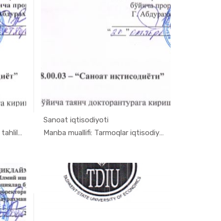
Sanoat iqtisodiyoti
 t...
In Ilmiy t...
Manba muallifi: Makroiqtisodiy tahlil va ...
Manba muallifi: Tarmoqlar iqtisodiyoti ka...