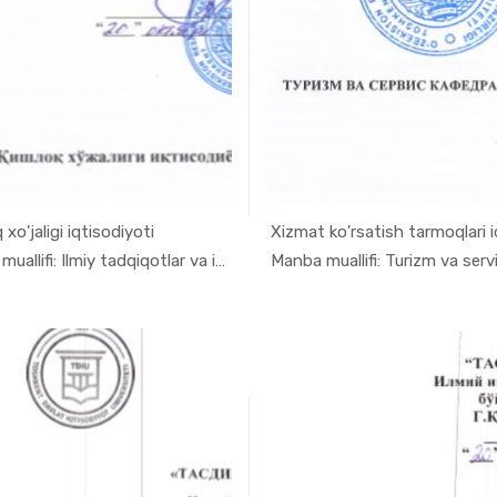
 xo'jaligi iqtisodiyoti
Xizmat ko'rsatish tarmoqlari iq
In Ilmiy t...
In Ilmiy
Manba muallifi: Ilmiy tadqiqotlar va inno...