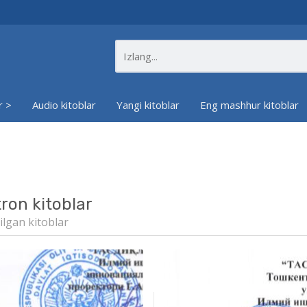
r >
Audio kitoblar
Yangi kitoblar
Eng mashhur kitoblar
tron kitoblar
ilgan kitoblar