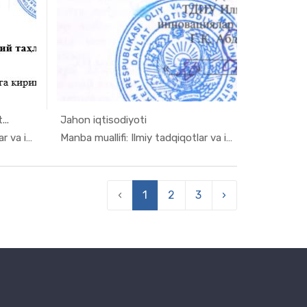
...
Jahon iqtisodiyoti
 t...
In Ilmiy t...
Manba muallifi: Ilmiy tadqiqotlar va inno...
Manba muallifi: Ilmiy tadqiqotlar va inno...
‹
1
2
3
›