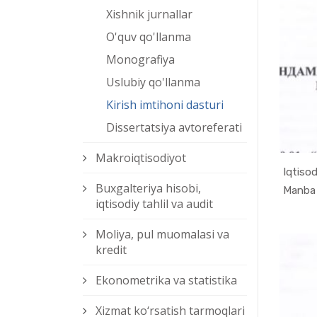
Xishnik jurnallar
O'quv qo'llanma
Monografiya
Uslubiy qo'llanma
Kirish imtihoni dasturi
Dissertatsiya avtoreferati
Makroiqtisodiyot
Iqtisod
Buxgalteriya hisobi,
iqtisodiy tahlil va audit
Moliya, pul muomalasi va
kredit
Ekonometrika va statistika
Xizmat kо‘rsatish tarmoqlari