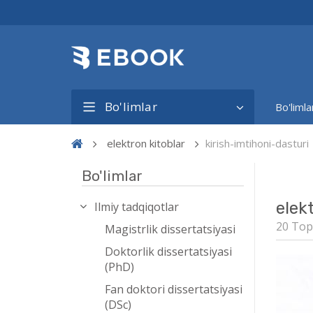
Bo'limlar
Bo'limla
elektron kitoblar
kirish-imtihoni-dasturi
Bo'limlar
elek
Ilmiy tadqiqotlar
20 Top
Magistrlik dissertatsiyasi
Doktorlik dissertatsiyasi
(PhD)
Fan doktori dissertatsiyasi
(DSc)