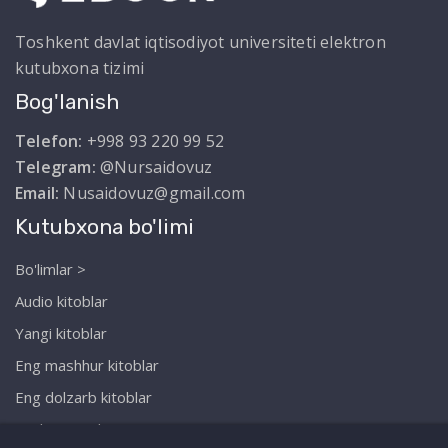
Toshkent davlat iqtisodiyot universiteti elektron
kutubxona tizimi
Bog'lanish
Telefon:
+998 93 220 99 52
Telegram:
@Nursaidovuz
Email:
Nusaidovuz@gmail.com
Kutubxona bo'limi
Bo'limlar >
Audio kitoblar
Yangi kitoblar
Eng mashhur kitoblar
Eng dolzarb kitoblar
Biz haqimizda