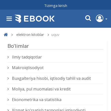
Tizimga kirish
elektron kitoblar
uquv
Bo'limlar
Ilmiy tadqiqotlar
Makroiqtisodiyot
Buxgalteriya hisobi, iqtisodiy tahlil va audit
Moliya, pul muomalasi va kredit
Ekonometrika va statistika
Xizmat kо‘rsatish tarmoqlari iqtisodiyoti