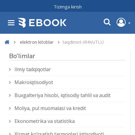
Tizimga kirish
elektron kitoblar
taqdimot-iR4VuTLU
Bo'limlar
Ilmiy tadqiqotlar
Makroiqtisodiyot
Buxgalteriya hisobi, iqtisodiy tahlil va audit
Moliya, pul muomalasi va kredit
Ekonometrika va statistika
Xizmat kо‘rsatish tarmoqlari iqtisodiyoti