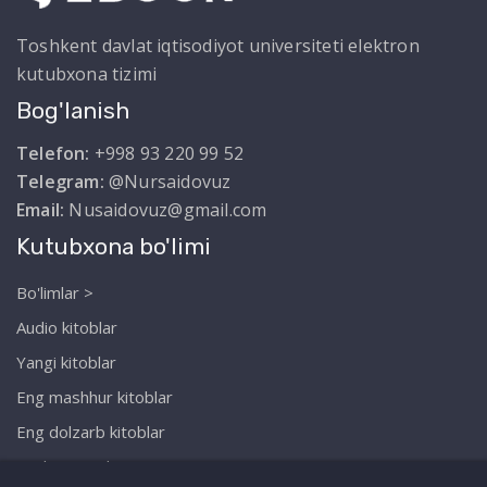
Toshkent davlat iqtisodiyot universiteti elektron
kutubxona tizimi
Bog'lanish
Telefon:
+998 93 220 99 52
Telegram:
@Nursaidovuz
Email:
Nusaidovuz@gmail.com
Kutubxona bo'limi
Bo'limlar >
Audio kitoblar
Yangi kitoblar
Eng mashhur kitoblar
Eng dolzarb kitoblar
Biz haqimizda