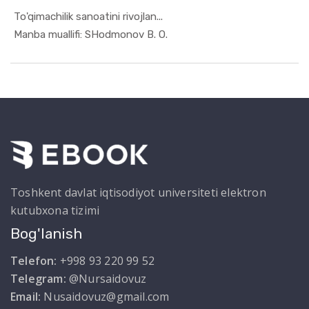
To'qimachilik sanoatini rivojlan...
In Xizmat ...
Manba muallifi: SHodmonov B. O.
Toshkent davlat iqtisodiyot universiteti elektron
kutubxona tizimi
Bog'lanish
Telefon:
+998 93 220 99 52
Telegram:
@Nursaidovuz
Email:
Nusaidovuz@gmail.com