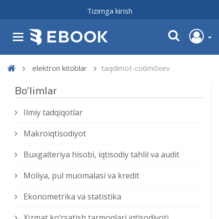
Tizimga kirish
elektron kitoblar
taqdimot-co6m0xev
Bo'limlar
Ilmiy tadqiqotlar
Makroiqtisodiyot
Buxgalteriya hisobi, iqtisodiy tahlil va audit
Moliya, pul muomalasi va kredit
Ekonometrika va statistika
Xizmat kо‘rsatish tarmoqlari iqtisodiyoti